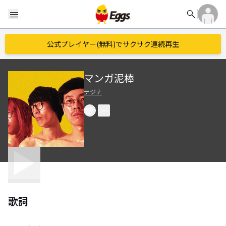
search
menu
公式プレイヤー(無料)でサクサク連続再生
マンガ泥棒
テジナ
歌詞