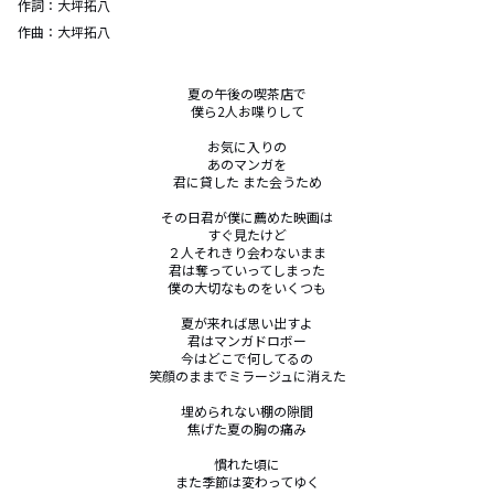
作詞：
大坪拓八
作曲：
大坪拓八
夏の午後の喫茶店で

僕ら2人お喋りして

お気に入りの

あのマンガを

君に貸した また会うため

その日君が僕に薦めた映画は

すぐ見たけど

２人それきり会わないまま

君は奪っていってしまった

僕の大切なものをいくつも

夏が来れば思い出すよ

君はマンガドロボー

今はどこで何してるの

笑顔のままでミラージュに消えた

埋められない棚の隙間

焦げた夏の胸の痛み

慣れた頃に

また季節は変わってゆく
