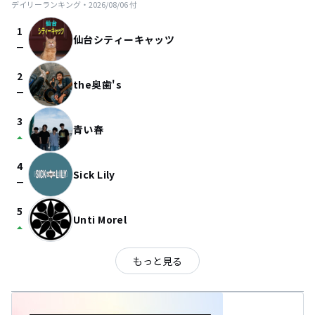
デイリーランキング・
2026/08/06
付
1
仙台シティーキャッツ
check_indeterminate_small
2
the奥歯's
check_indeterminate_small
3
青い春
arrow_drop_up
4
Sick Lily
check_indeterminate_small
5
Unti Morel
arrow_drop_up
もっと見る