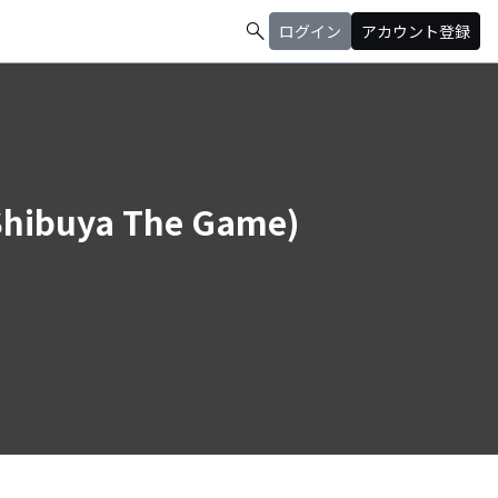
search
ログイン
アカウント登録
 Shibuya The Game)