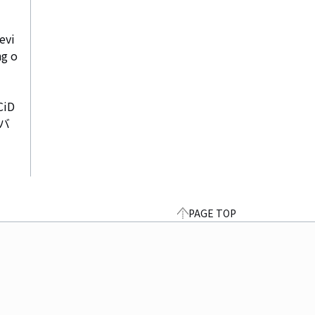
evi
ng o
iD
バ
PAGE TOP