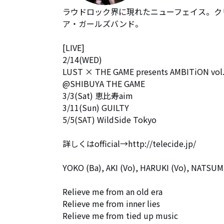
ラウドロック界に現れたニューフェイス。ク
ア・ガールズバンド。

[LIVE] 

2/14(WED) 

LUST × THE GAME presents AMBITiON vol.0
@SHIBUYA THE GAME 

3/3(Sat) 恵比寿aim 

3/11(Sun) GUILTY 

5/5(SAT) WildSide Tokyo 

詳しくはofficial→http://telecide.jp/

YOKO (Ba), AKI (Vo), HARUKI (Vo), NATSUMI 
Relieve me from an old era 

Relieve me from inner lies 

Relieve me from tied up music 
