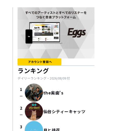
ランキング
デイリーランキング・
2026/08/09
付
1
the奥歯's
check_indeterminate_small
2
仙台シティーキャッツ
check_indeterminate_small
3
月と徒花