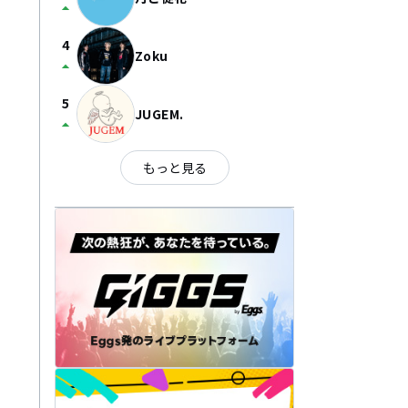
arrow_drop_up
4
Zoku
arrow_drop_up
5
JUGEM.
arrow_drop_up
もっと見る