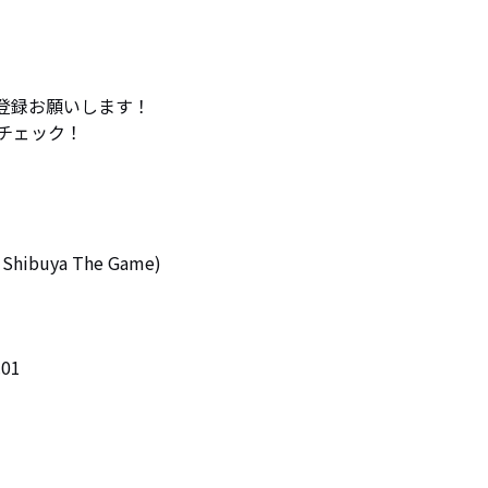
ル登録お願いします！

ェック！

4 Shibuya The Game)

01
