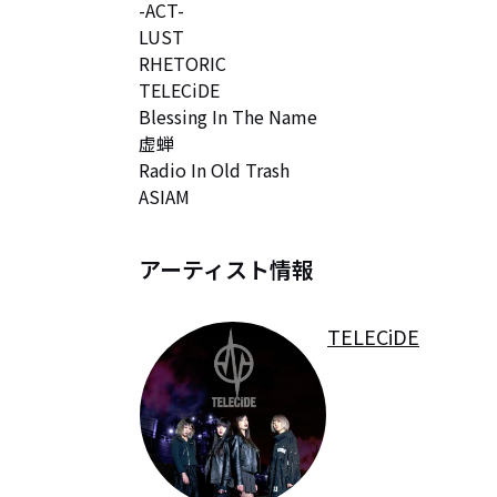
-ACT-

LUST

RHETORIC

TELECiDE

Blessing In The Name

虚蝉

Radio In Old Trash

ASIAM
アーティスト情報
TELECiDE