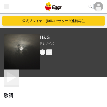
search
menu
公式プレイヤー(無料)でサクサク連続再生
H&G
テレノイズ
歌詞