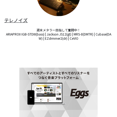
テレノイズ
週末メタラー目指して奮闘中！

ARIAPROII IGB-STDIII(bass) | Jackson JS12(gt) | MRS-8(DMTR) | Cubase(DA
W) | EZdrmmer2(dr) | CeVIO