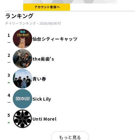
ランキング
デイリーランキング・
2026/08/06
付
1
仙台シティーキャッツ
check_indeterminate_small
2
the奥歯's
check_indeterminate_small
3
青い春
arrow_drop_up
4
Sick Lily
check_indeterminate_small
5
Unti Morel
arrow_drop_up
もっと見る