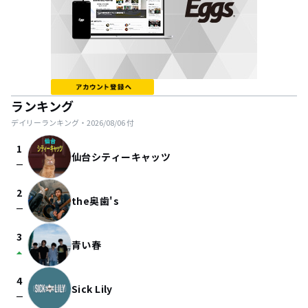
ランキング
デイリーランキング・
2026/08/06
付
1
仙台シティーキャッツ
check_indeterminate_small
2
the奥歯's
check_indeterminate_small
3
青い春
arrow_drop_up
4
Sick Lily
check_indeterminate_small