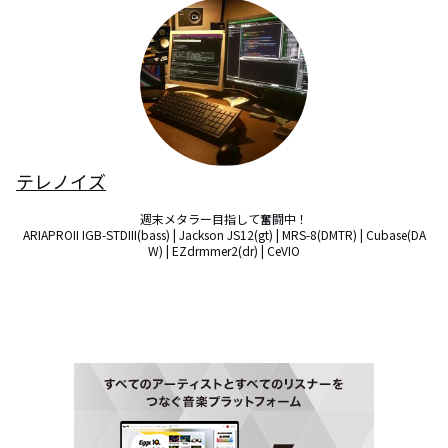
テレノイズ
週末メタラー目指して奮闘中！

ARIAPROII IGB-STDIII(bass) | Jackson JS12(gt) | MRS-8(DMTR) | Cubase(DA
W) | EZdrmmer2(dr) | CeVIO