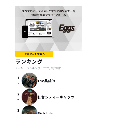
ランキング
デイリーランキング・
2026/08/08
付
1
the奥歯's
arrow_drop_up
2
仙台シティーキャッツ
arrow_drop_down
3
Sick Lily