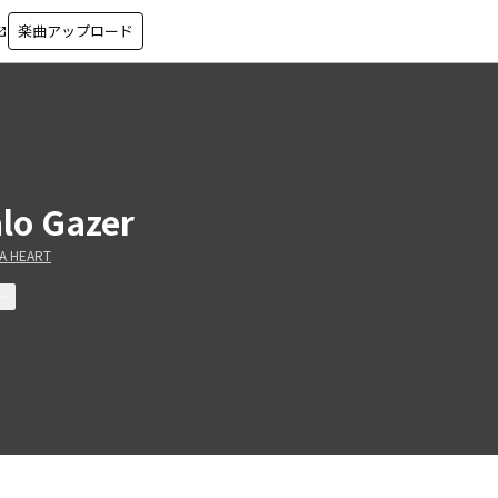
楽曲アップロード
in_new
lo Gazer
A HEART