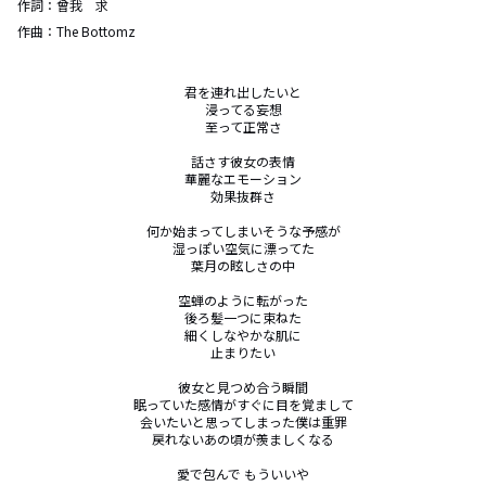
作詞：
曾我 求
作曲：
The Bottomz
君を連れ出したいと

浸ってる妄想

至って正常さ

話さす彼女の表情

華麗なエモーション

効果抜群さ

何か始まってしまいそうな予感が

湿っぽい空気に漂ってた

葉月の眩しさの中

空蝉のように転がった

後ろ髪一つに束ねた

細くしなやかな肌に

止まりたい

彼女と見つめ合う瞬間

眠っていた感情がすぐに目を覚まして

会いたいと思ってしまった僕は重罪

戻れないあの頃が羨ましくなる

愛で包んで もういいや
