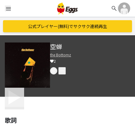
search
menu
公式プレイヤー(無料)でサクサク連続再生
空蝉
the Bottomz
2
歌詞