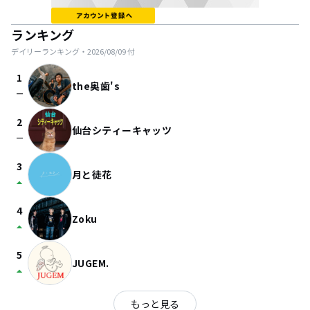
ランキング
デイリーランキング・
2026/08/09
付
1
the奥歯's
check_indeterminate_small
2
仙台シティーキャッツ
check_indeterminate_small
3
月と徒花
arrow_drop_up
4
Zoku
arrow_drop_up
5
JUGEM.
arrow_drop_up
もっと見る