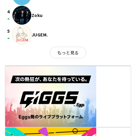
4
Zoku
arrow_drop_up
5
JUGEM.
arrow_drop_up
もっと見る