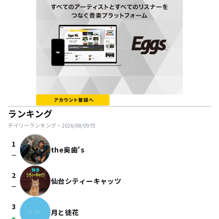
ランキング
デイリーランキング・
2026/08/09
付
1
the奥歯's
check_indeterminate_small
2
仙台シティーキャッツ
check_indeterminate_small
3
月と徒花
arrow_drop_up