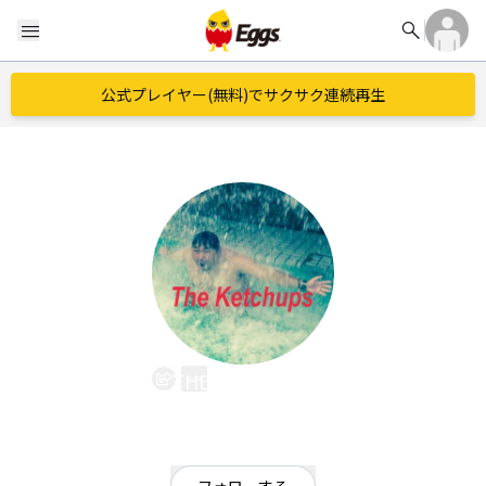
search
menu
公式プレイヤー(無料)でサクサク連続再生
THE KETCHUPS
EggsID：
the_ketchups_jp
3
フォロワー