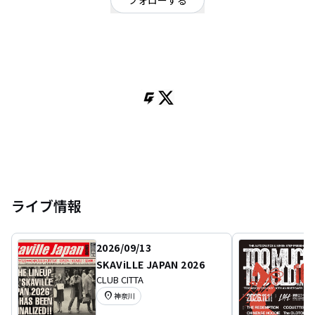
フォローする
東京都
OFFICIAL WEBSITE
2007年結成。東京発・POST 2 TONE SKAバンド。
東京都内を拠点に全国各地に精力的にツアー展開し、これまでに「TOKYO
SKA JAMBOREE」「SKAViLLE JAPAN」「CLUB SKA」等、ビッグイベントに
も多数出演。
2017年にはOi-SKALL MATES、2018年にはTHE SKA FLAMESとの2マンも大成
功を納めるなど、結成10年を過ぎた今も尚、日本で最も勢いのあるSKAバン
ドと言っても過言ではないほどの快進撃を繰り広げ続けている。
その活動範囲や影響力は国内だけに留まらず、これまでにドイツ、中国、韓
国など海外ツアーも精力的に敢行。ドイツの名門ビッグイベント「THIS IS
SKA Festival」等にも出演を果たし、2017年リリースの4thアルバム「THE
ライブ情報
AUTOCRATICS」はイギリスのDO THE DOG SKAZINEが選ぶ2017年・BEST
SKA ALBUM TOP5にも選ばれている。
2026/09/13
全世界で脈々と続くSKAの歴史を正当に継承し、70～80's UKカルチャーに敬
意を表しつつも独創的かつ「現在進行形」なスタイルと、圧倒的な勢いを放
SKAViLLE JAPAN 2026
つライブパフォーマンス、そして昨今のコロナ禍の状況下でも決して活動を
CLUB CITTA
止めることなく常に現場最前線で戦い続けるスタンスは、RUDE BOY & GIRL
location_on
神奈川
のみならず幅広い層から絶大な評価と支持を得ており、今、日本のみならず
全世界で確実に注目を集めているバンドである。