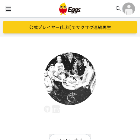
search
menu
公式プレイヤー(無料)でサクサク連続再生
THE AUTOCRATICS
EggsID：
theautocratics
1
フォロワー