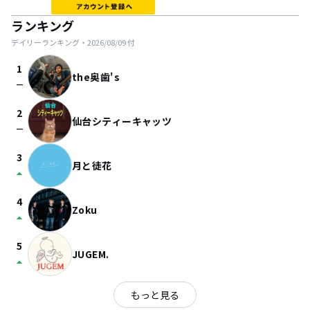
ランキング
デイリーランキング・
2026/08/09
付
1
the奥歯's
check_indeterminate_small
2
仙台シティーキャッツ
check_indeterminate_small
3
月と徒花
arrow_drop_up
4
Zoku
arrow_drop_up
5
JUGEM.
arrow_drop_up
もっと見る