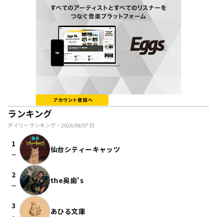
ランキング
デイリーランキング・
2026/08/07
付
1
仙台シティーキャッツ
check_indeterminate_small
2
the奥歯's
check_indeterminate_small
3
あひる文庫