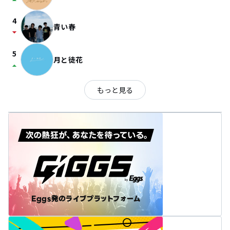
arrow_drop_up
4
青い春
arrow_drop_down
5
月と徒花
arrow_drop_up
もっと見る