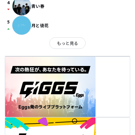
4
青い春
arrow_drop_down
5
月と徒花
arrow_drop_up
もっと見る