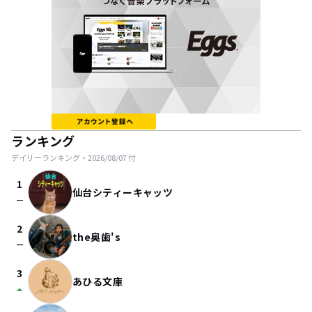
ランキング
デイリーランキング・
2026/08/07
付
1
仙台シティーキャッツ
check_indeterminate_small
2
the奥歯's
check_indeterminate_small
3
あひる文庫
arrow_drop_up