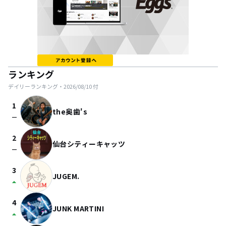
ランキング
デイリーランキング・
2026/08/10
付
1
the奥歯's
check_indeterminate_small
2
仙台シティーキャッツ
check_indeterminate_small
3
JUGEM.
arrow_drop_up
4
JUNK MARTINI
arrow_drop_up