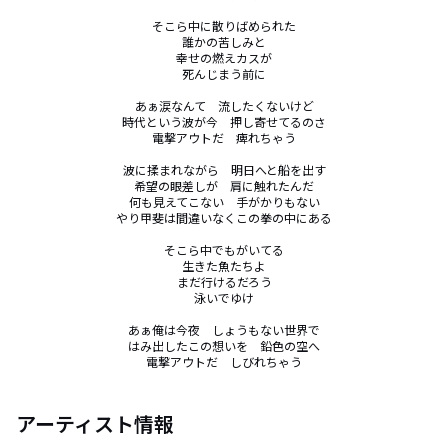
そこら中に散りばめられた

誰かの苦しみと

幸せの燃えカスが

死んじまう前に

あぁ涙なんて　流したくないけど

時代という波が今　押し寄せてるのさ

電撃アウトだ　痺れちゃう

波に揉まれながら　明日へと船を出す

希望の眼差しが　肩に触れたんだ

何も見えてこない　手がかりもない

やり甲斐は間違いなくこの拳の中にある

そこら中でもがいてる

生きた魚たちよ

まだ行けるだろう

泳いでゆけ

あぁ俺は今夜　しょうもない世界で

はみ出したこの想いを　鉛色の空へ

電撃アウトだ　しびれちゃう
アーティスト情報