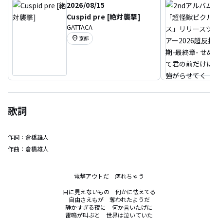
2026/08/15
Cuspid pre [絶対襲撃]
GATTACA
location_on
京都
歌詞
作詞：
倉橋雄人
作曲：
倉橋雄人
電撃アウトだ　痺れちゃう

目に見えないもの　何かに怯えてる

自由さえもが　奪われたようだ

静かすぎる夜に　何か言いたげに

雷鳴が叫ぶと　世界は泣いていた
