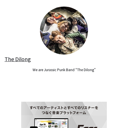
The Dilong
We are Jurassic Punk Band “The Dilong”