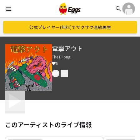
search
menu
公式プレイヤー(無料)でサクサク連続再生
電撃アウト
The Dilong
6
このアーティストのライブ情報