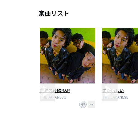
楽曲リスト
世界の片隅R&R
愛がほしい
THE JAPANESE
THE JAPANESE