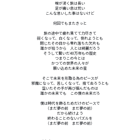
喉が渇く旅は長い

足が痛い息は荒い

こんな思いした事はないけど

何回でもまたきっと

旅の途中で疲れ果てて力尽きて

弱くなって、白くなって、倒れようとも

閉じたその目から零れ落ちた欠片も

誰かが拾うから　人とは綺麗だろう

そうして繋いだ40万年もの歴史

つまりこの今とは

かつての世界の人々が

願い込めた未来の星

そこで未来を形取る為のピースが

邪魔になって、苦しくなって、捨て去ろうとも

空いたその手が再び掴んだものは

誰かの未来でも　この僕の未来だろ

僕は時代を飾るためだけのピースで

（まだ夢の前　まだ夢の前）

だから続けよう

終わることのないパズルを

（まだ夢の前　まだ夢の前）