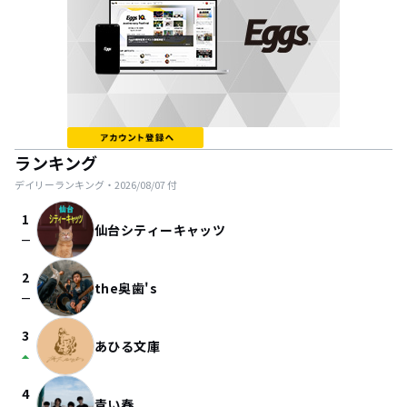
ランキング
デイリーランキング・
2026/08/07
付
1
仙台シティーキャッツ
check_indeterminate_small
2
the奥歯's
check_indeterminate_small
3
あひる文庫
arrow_drop_up
4
青い春