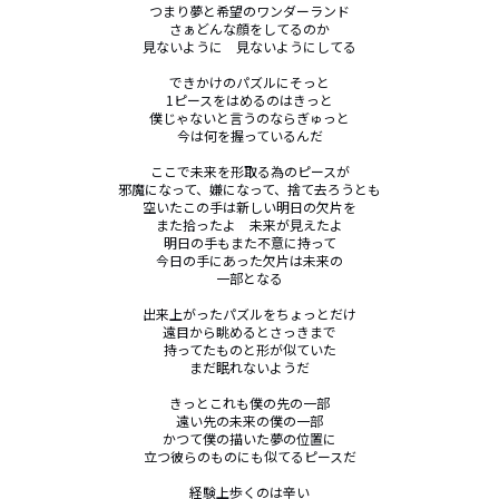
つまり夢と希望のワンダーランド

さぁどんな顔をしてるのか

見ないように　見ないようにしてる

できかけのパズルにそっと

1ピースをはめるのはきっと

僕じゃないと言うのならぎゅっと

今は何を握っているんだ

ここで未来を形取る為のピースが

邪魔になって、嫌になって、捨て去ろうとも

空いたこの手は新しい明日の欠片を

また拾ったよ　未来が見えたよ

明日の手もまた不意に持って

今日の手にあった欠片は未来の

一部となる

出来上がったパズルをちょっとだけ

遠目から眺めるとさっきまで

持ってたものと形が似ていた

まだ眠れないようだ

きっとこれも僕の先の一部

遠い先の未来の僕の一部

かつて僕の描いた夢の位置に

立つ彼らのものにも似てるピースだ

経験上歩くのは辛い
