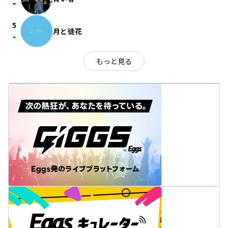
arrow_drop_down
5
月と徒花
arrow_drop_up
もっと見る