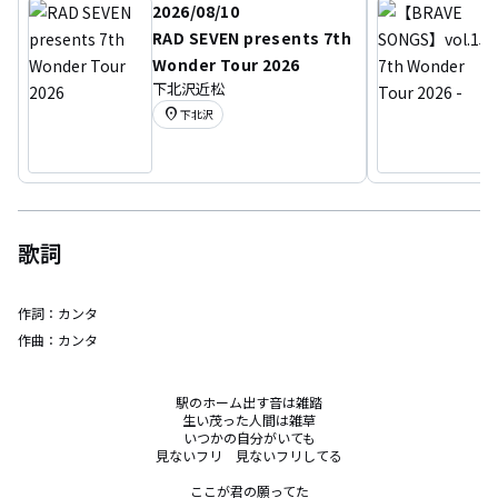
2026/08/10
RAD SEVEN presents 7th
Wonder Tour 2026
下北沢近松
location_on
下北沢
歌詞
作詞：
カンタ
作曲：
カンタ
駅のホーム出す音は雑踏

生い茂った人間は雑草

いつかの自分がいても

見ないフリ　見ないフリしてる

ここが君の願ってた
