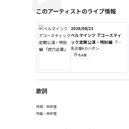
このアーティストのライブ情報
2026/08/23
ベルマインツ アコースティ
ック定期公演・特別編 『虎
名古屋K.Dハポン
穴巡業』
location_on
名古屋
歌詞
作詞：
仲井陸
作曲：
仲井陸