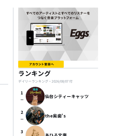
ランキング
デイリーランキング・
2026/08/07
付
1
仙台シティーキャッツ
check_indeterminate_small
2
the奥歯's
check_indeterminate_small
3
あひる文庫