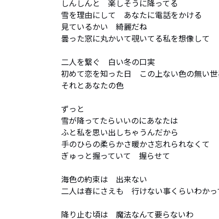
しんしんと　楽しそうに降ってる

雪を理由にして　あなたに電話をかける

見ているかい　綺麗だね　

曇った窓に丸かいて覗いてる私を想像して

二人を繋ぐ　白い冬の口実

初めて恋を知った日　この上ない色の無い世界
それとあなたの色

ずっと

雪が降ってたらいいのにあなたは

ふと私を思い出しちゃうんだから

手のひらの柔らかさ暖かさ忘れられなくて

ぎゅっと握っていて　握らせて

海色の約束は　出来ない

二人は春にさえも　行けない事くらいわかって
降り止む頃は　魔法なんて要らないわ
