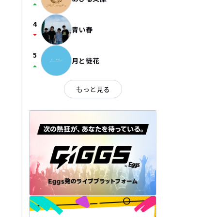
arrow_drop_up
4
青い春
arrow_drop_down
5
月と徒花
arrow_drop_up
もっと見る