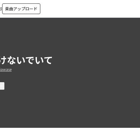
楽曲アップロード
in_new
けないでいて
iawase