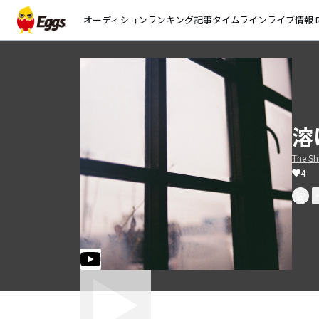
オーディション
ランキング
記事
タイムライン
ライブ情報
open_
溶
The Sh
4