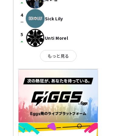
arrow_drop_up
4
Sick Lily
check_indeterminate_small
5
Unti Morel
arrow_drop_up
もっと見る