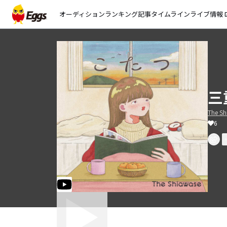
オーディション
ランキング
記事
タイムライン
ライブ情報
open_
三
The Sh
6