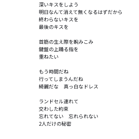
深いキスをしよう

明日なんて消えて無くなるはずだから

終わらないキスを

最後のキスを

首筋の生え際を睨みこみ

鍵盤の上踊る指を

重ねたい

もう時間だね

行ってしまうんだね

綺麗だな　真っ白なドレス

ランドセル連れて

交わした約束

忘れてない　忘れられない

2人だけの秘密