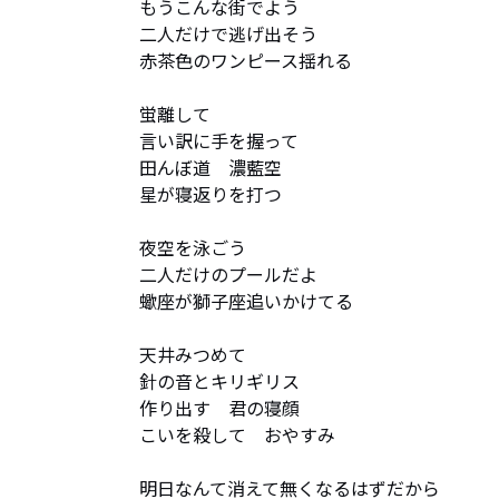
もうこんな街でよう

二人だけで逃げ出そう

赤茶色のワンピース揺れる

蛍離して

言い訳に手を握って

田んぼ道　濃藍空

星が寝返りを打つ

夜空を泳ごう

二人だけのプールだよ

蠍座が獅子座追いかけてる

天井みつめて

針の音とキリギリス

作り出す　君の寝顔

こいを殺して　おやすみ

明日なんて消えて無くなるはずだから
