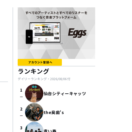
ランキング
デイリーランキング・
2026/08/06
付
1
仙台シティーキャッツ
check_indeterminate_small
2
the奥歯's
check_indeterminate_small
3
青い春