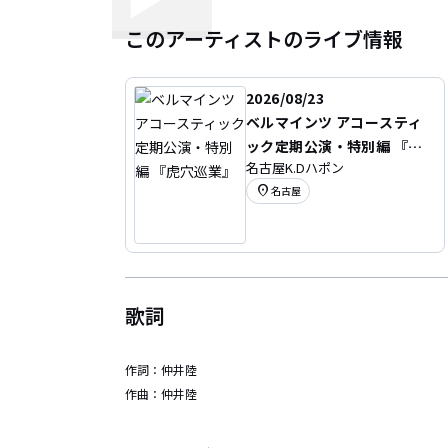
このアーティストのライブ情報
2026/08/23
ベルマインツ アコースティ
ック定期公演・特別編 『虎
名古屋K.Dハポン
穴巡業』
location_on
名古屋
歌詞
作詞：
仲井陸
作曲：
仲井陸