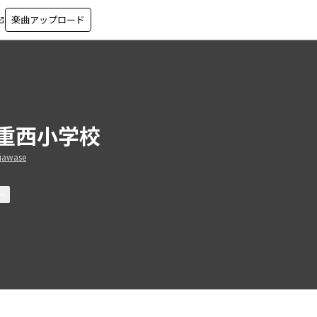
楽曲アップロード
in_new
重西小学校
iawase