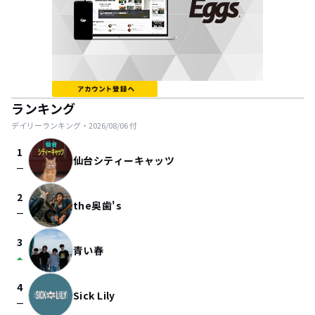
ランキング
デイリーランキング・
2026/08/06
付
1
仙台シティーキャッツ
check_indeterminate_small
2
the奥歯's
check_indeterminate_small
3
青い春
arrow_drop_up
4
Sick Lily
check_indeterminate_small