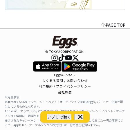
PAGE TOP
© TOKYU CORPORATION.
Eggsについて
よくある質問 / お問い合わせ
利用規約 / プライバシーポリシー
会社概要
※免責事項
掲載されているキャンペーン・イベント・オーディション情報はEggs / パートナー企業が提
供しているものとなります。
Apple Inc、アップルジャパン株式会社は、掲載されているキャンペーン・イベント・オーデ
ィション情報に一切関与をしておりません。
アプリで聴く
提供されたキャンペーン・イベント・オーディション情報を利用して生じた一切の障害につ
いて、Apple Inc、アップルジャパン株式会社は一切の責任を負いません。