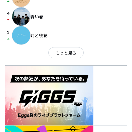
arrow_drop_up
4
青い春
arrow_drop_down
5
月と徒花
arrow_drop_up
もっと見る