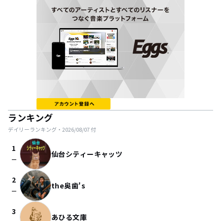
ランキング
デイリーランキング・
2026/08/07
付
1
仙台シティーキャッツ
check_indeterminate_small
2
the奥歯's
check_indeterminate_small
3
あひる文庫