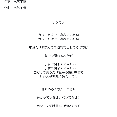
作詞：
水落了幾
作曲：
水落了幾
ホンモノ

カッコだけで中身ねぇみたい

カッコだけで中身ねぇみたい

中身だけ詰まってて溢れて出してるヤツは

背中で語れるんだぜ

一丁前で調子ええみたい

一丁前で調子ええみたい

口だけで言うだけ誰かの受け売りで

届かんぜ怒鳴り散らしても

周りのみんな知ってるぜ

分かっているぜ、バレてるぜ！

ホンモノだけ真ん中歩いて行く
