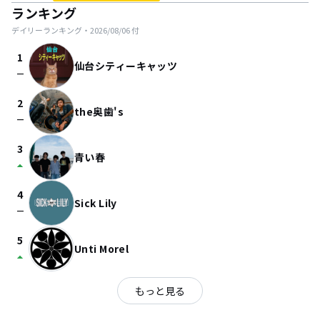
ランキング
デイリーランキング・
2026/08/06
付
1
仙台シティーキャッツ
check_indeterminate_small
2
the奥歯's
check_indeterminate_small
3
青い春
arrow_drop_up
4
Sick Lily
check_indeterminate_small
5
Unti Morel
arrow_drop_up
もっと見る