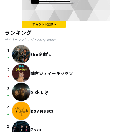
ランキング
デイリーランキング・
2026/08/08
付
1
the奥歯's
arrow_drop_up
2
仙台シティーキャッツ
arrow_drop_down
3
Sick Lily
arrow_drop_up
4
Boy Meets
arrow_drop_up
5
Zoku