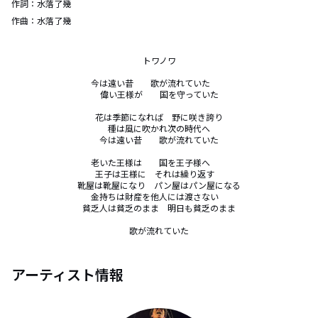
作詞：
水落了幾
作曲：
水落了幾
トワノワ

今は遠い昔　　歌が流れていた　　

偉い王様が　　国を守っていた

花は季節になれば　野に咲き誇り

種は風に吹かれ次の時代へ

今は遠い昔　　歌が流れていた

老いた王様は　　国を王子様へ　　

王子は王様に　それは繰り返す　

靴屋は靴屋になり　パン屋はパン屋になる

金持ちは財産を他人には渡さない　

貧乏人は貧乏のまま　明日も貧乏のまま

歌が流れていた
アーティスト情報