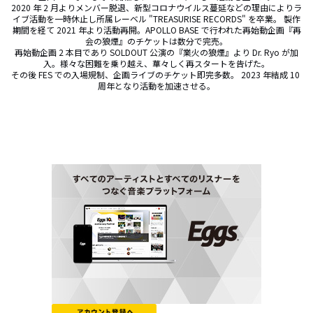
2020 年 2 月よりメンバー脱退、新型コロナウイルス蔓延などの理由によりラ
イブ活動を一時休止し所属レーベル "TREASURISE RECORDS" を卒業。 製作
期間を経て 2021 年より活動再開。APOLLO BASE で行われた再始動企画『再
会の狼煙』のチケットは数分で完売。

再始動企画 2 本目であり SOLDOUT 公演の『業火の狼煙』より Dr. Ryo が加
入。様々な困難を乗り越え、華々しく再スタートを告げた。

その後 FES での入場規制、企画ライブのチケット即完多数。 2023 年結成 10 
周年となり活動を加速させる。