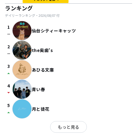
ランキング
デイリーランキング・
2026/08/07
付
1
仙台シティーキャッツ
check_indeterminate_small
2
the奥歯's
check_indeterminate_small
3
あひる文庫
arrow_drop_up
4
青い春
arrow_drop_down
5
月と徒花
arrow_drop_up
もっと見る