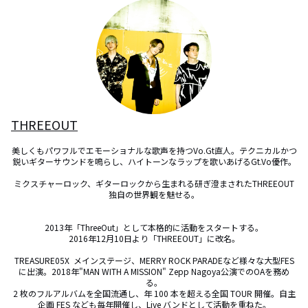
THREEOUT
美しくもパワフルでエモーショナルな歌声を持つVo.Gt直人。テクニカルかつ
鋭いギターサウンドを鳴らし、ハイトーンなラップを歌いあげるGt.Vo優作。

ミクスチャーロック、ギターロックから生まれる研ぎ澄まされたTHREEOUT
独自の世界観を魅せる。

2013年「ThreeOut」として本格的に活動をスタートする。

2016年12月10日より「THREEOUT」に改名。

TREASURE05X  メインステージ、MERRY ROCK PARADEなど様々な大型FES
に出演。2018年"MAN WITH A MISSION" Zepp Nagoya公演でのOAを務め
る。

2 枚のフルアルバムを全国流通し、年 100 本を超える全国 TOUR 開催。自主
企画 FES なども毎年開催し、Live バンドとして活動を重ねた。
