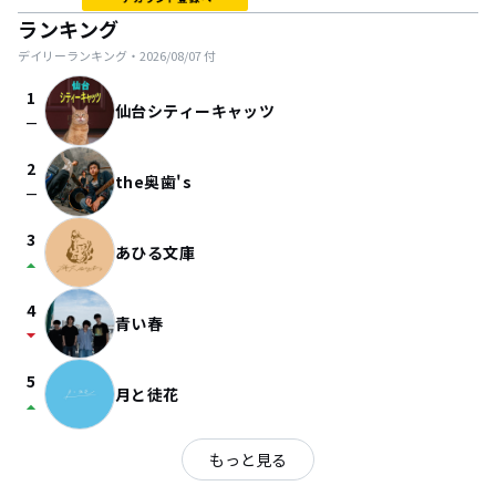
ランキング
デイリーランキング・
2026/08/07
付
1
仙台シティーキャッツ
check_indeterminate_small
2
the奥歯's
check_indeterminate_small
3
あひる文庫
arrow_drop_up
4
青い春
arrow_drop_down
5
月と徒花
arrow_drop_up
もっと見る