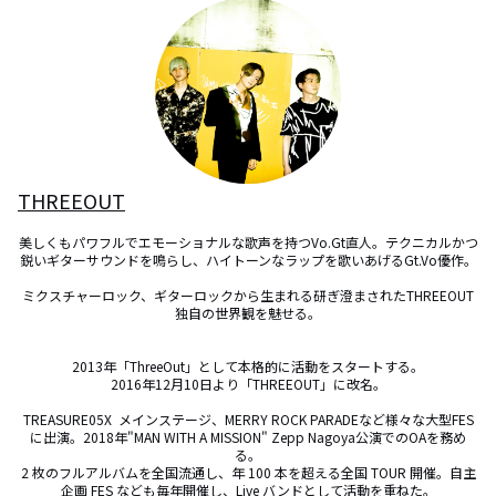
THREEOUT
美しくもパワフルでエモーショナルな歌声を持つVo.Gt直人。テクニカルかつ
鋭いギターサウンドを鳴らし、ハイトーンなラップを歌いあげるGt.Vo優作。

ミクスチャーロック、ギターロックから生まれる研ぎ澄まされたTHREEOUT
独自の世界観を魅せる。

2013年「ThreeOut」として本格的に活動をスタートする。

2016年12月10日より「THREEOUT」に改名。

TREASURE05X  メインステージ、MERRY ROCK PARADEなど様々な大型FES
に出演。2018年"MAN WITH A MISSION" Zepp Nagoya公演でのOAを務め
る。

2 枚のフルアルバムを全国流通し、年 100 本を超える全国 TOUR 開催。自主
企画 FES なども毎年開催し、Live バンドとして活動を重ねた。
