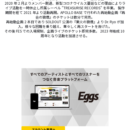
2020 年 2 月よりメンバー脱退、新型コロナウイルス蔓延などの理由によりラ
イブ活動を一時休止し所属レーベル "TREASURISE RECORDS" を卒業。 製作
期間を経て 2021 年より活動再開。APOLLO BASE で行われた再始動企画『再
会の狼煙』のチケットは数分で完売。

再始動企画 2 本目であり SOLDOUT 公演の『業火の狼煙』より Dr. Ryo が加
入。様々な困難を乗り越え、華々しく再スタートを告げた。

その後 FES での入場規制、企画ライブのチケット即完多数。 2023 年結成 10 
周年となり活動を加速させる。