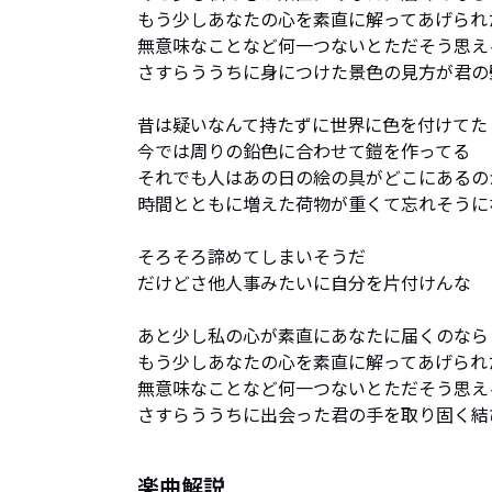
もう少しあなたの心を素直に解ってあげられた
無意味なことなど何一つないとただそう思える
さすらううちに身につけた景色の見方が君の
昔は疑いなんて持たずに世界に色を付けてた

今では周りの鉛色に合わせて鎧を作ってる

それでも人はあの日の絵の具がどこにあるの
時間とともに増えた荷物が重くて忘れそうにな
そろそろ諦めてしまいそうだ

だけどさ他人事みたいに自分を片付けんな

あと少し私の心が素直にあなたに届くのなら

もう少しあなたの心を素直に解ってあげられた
無意味なことなど何一つないとただそう思える
さすらううちに出会った君の手を取り固く結
楽曲解説