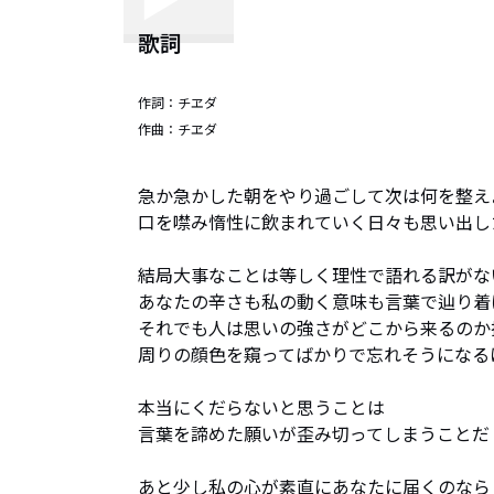
歌詞
作詞：
チヱダ
作曲：
チヱダ
急か急かした朝をやり過ごして次は何を整えよ
口を噤み惰性に飲まれていく日々も思い出した
結局大事なことは等しく理性で語れる訳がない
あなたの辛さも私の動く意味も言葉で辿り着け
それでも人は思いの強さがどこから来るのか探
周りの顔色を窺ってばかりで忘れそうになるけ
本当にくだらないと思うことは

言葉を諦めた願いが歪み切ってしまうことだ

あと少し私の心が素直にあなたに届くのなら
