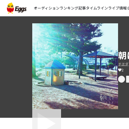
オーディション
ランキング
記事
タイムライン
ライブ情報
open_
朝
チヱダ
2