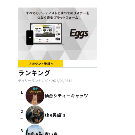
ランキング
デイリーランキング・
2026/08/06
付
1
仙台シティーキャッツ
check_indeterminate_small
2
the奥歯's
check_indeterminate_small
3
青い春