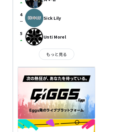
arrow_drop_up
4
Sick Lily
check_indeterminate_small
5
Unti Morel
arrow_drop_up
もっと見る