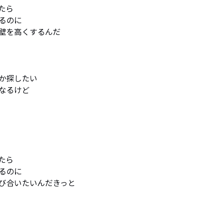
ら

のに

壁を高くするんだ

か探したい

るけど

ら

のに

び合いたいんだきっと