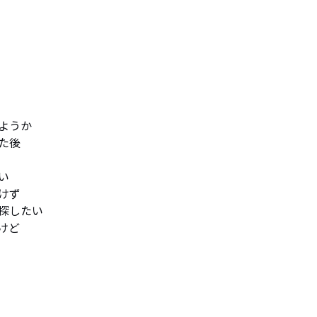
うか

後



ず

したい

ど
