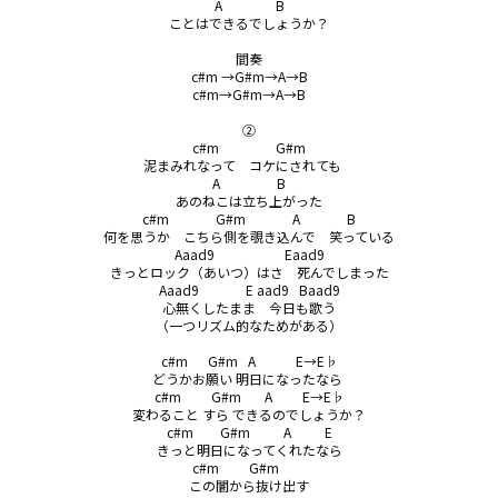
A                B

ことはできるでしょうか？

間奏

c#m →G#m→A→B

c#m→G#m→A→B

②

c#m                 G#m

泥まみれなって　コケにされても　

A                 B

あのねこは立ち上がった

c#m              G#m              A              B

何を思うか　こちら側を覗き込んで　笑っている

Aaad9                     Eaad9

きっとロック（あいつ）はさ　死んでしまった

Aaad9              E aad9   Baad9

心無くしたまま　今日も歌う

（一つリズム的なためがある）

c#m      G#m   A            E→E♭

どうかお願い 明日になったなら 

c#m         G#m       A         E→E♭

変わること すら できるのでしょうか？

c#m        G#m          A          E

きっと明日になってくれたなら

c#m         G#m        

この闇から抜け出す
