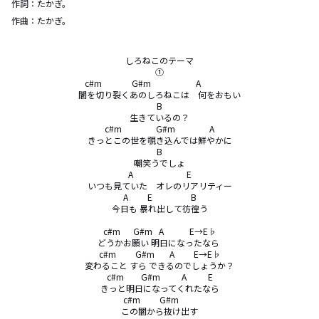
作詞：
たかぎ。
作曲：
たかぎ。
しろねこのテーマ

①

c#m              G#m                     A                

闇を切り裂くあのしろねこは　何をおもい

B

生きているの？

c#m                G#m                A

きっとこの世を覗き込んでは鮮やかに

B

嘲笑うでしょ

A                         E

いつも見ていた　オレのリアリティー

A         E                  B

今日も 暴れ出して彷徨う

c#m      G#m   A            E→E♭

どうかお願い 明日になったなら 

c#m         G#m       A         E→E♭

変わること すら できるのでしょうか？

c#m        G#m          A          E

きっと明日になってくれたなら

c#m         G#m        

この闇から抜け出す
