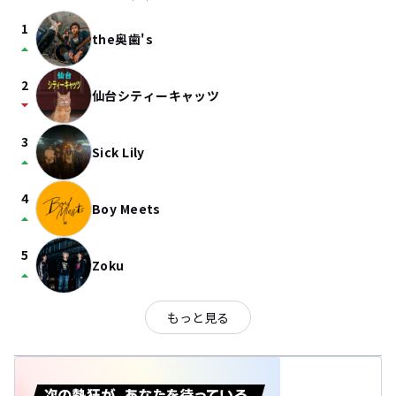
1
the奥歯's
arrow_drop_up
2
仙台シティーキャッツ
arrow_drop_down
3
Sick Lily
arrow_drop_up
4
Boy Meets
arrow_drop_up
5
Zoku
arrow_drop_up
もっと見る