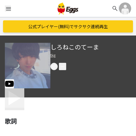
search
menu
公式プレイヤー(無料)でサクサク連続再生
しろねこのてーま
tkg
歌詞