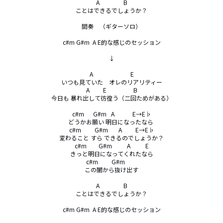
A                B

ことはできるでしょうか？

間奏　（ギターソロ）

c#m G#m  A E的な感じのセッション

↓

A                         E

いつも見ていた　オレのリアリティー

A         E                  B

今日も 暴れ出して彷徨う（二回ためがある）

c#m      G#m   A            E→E♭

どうかお願い 明日になったなら 

c#m         G#m       A         E→E♭

変わること すら できるのでしょうか？

c#m        G#m          A          E

きっと明日になってくれたなら

c#m         G#m        

この闇から抜け出す

A                B

ことはできるでしょうか？

c#m G#m  A E的な感じのセッション