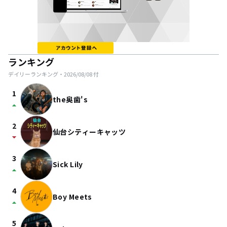
ランキング
デイリーランキング・
2026/08/08
付
1
the奥歯's
arrow_drop_up
2
仙台シティーキャッツ
arrow_drop_down
3
Sick Lily
arrow_drop_up
4
Boy Meets
arrow_drop_up
5