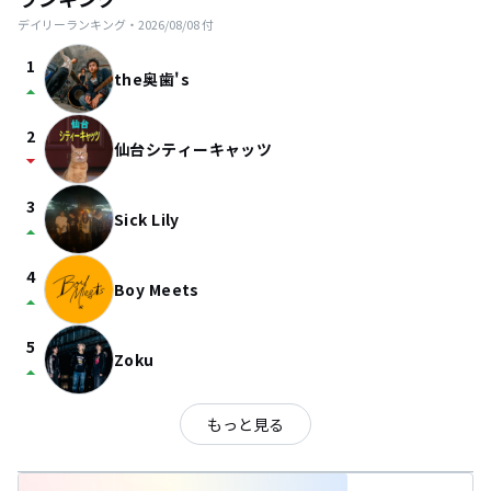
デイリーランキング・
2026/08/08
付
1
the奥歯's
arrow_drop_up
2
仙台シティーキャッツ
arrow_drop_down
3
Sick Lily
arrow_drop_up
4
Boy Meets
arrow_drop_up
5
Zoku
arrow_drop_up
もっと見る