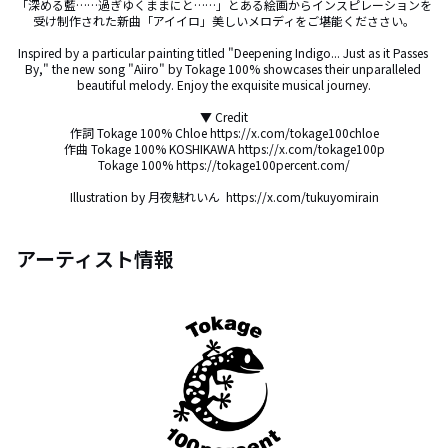
「深める藍……過ぎゆくままにと……」とある絵画からインスピレーションを
受け制作された新曲「アイイロ」美しいメロディをご堪能くだささい。

Inspired by a particular painting titled "Deepening Indigo... Just as it Passes 
By," the new song "Aiiro" by Tokage 100% showcases their unparalleled 
beautiful melody. Enjoy the exquisite musical journey.

▼ Credit

作詞 Tokage 100% Chloe https://x.com/tokage100chloe

作曲 Tokage 100% KOSHIKAWA https://x.com/tokage100p

Tokage 100% https://tokage100percent.com/

Illustration by 月夜魅れいん  https://x.com/tukuyomirain
アーティスト情報