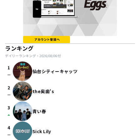
ランキング
デイリーランキング・
2026/08/06
付
1
仙台シティーキャッツ
check_indeterminate_small
2
the奥歯's
check_indeterminate_small
3
青い春
arrow_drop_up
4
Sick Lily
check_indeterminate_small