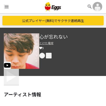
search
menu
公式プレイヤー(無料)でサクサク連続再生
心が忘れない
とけた電球
9
アーティスト情報