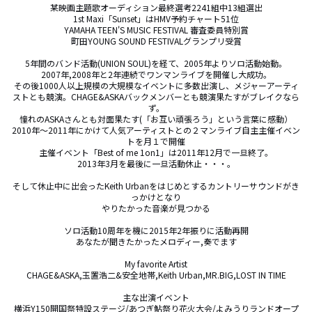
某映画主題歌オーディション最終選考2241組中13組選出

1st Maxi「Sunset」はHMV予約チャート51位

YAMAHA TEEN'S MUSIC FESTIVAL 審査委員特別賞

町田YOUNG SOUND FESTIVALグランプリ受賞

5年間のバンド活動(UNION SOUL)を経て、2005年よりソロ活動始動。

2007年,2008年と2年連続でワンマンライブを開催し大成功。

その後1000人以上規模の大規模なイベントに多数出演し、メジャーアーティ
ストとも競演。CHAGE&ASKAバックメンバーとも競演果たすがブレイクなら
ず。

憧れのASKAさんとも対面果たす(「お互い頑張ろう」という言葉に感動）

2010年～2011年にかけて人気アーティストとの２マンライブ自主主催イベン
トを月１で開催

主催イベント「Best of me 1on1」は2011年12月で一旦終了。

2013年3月を最後に一旦活動休止・・・。

そして休止中に出会ったKeith Urbanをはじめとするカントリーサウンドがき
っかけとなり

やりたかった音楽が見つかる

ソロ活動10周年を機に2015年2年振りに活動再開

あなたが聞きたかったメロディー,奏でます

My favorite Artist

CHAGE&ASKA,玉置浩二&安全地帯,Keith Urban,MR.BIG,LOST IN TIME

主な出演イベント

横浜Y150開国祭特設ステージ/あつぎ鮎祭り花火大会/よみうりランドオープ