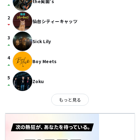
the奥歯's
arrow_drop_up
2
仙台シティーキャッツ
arrow_drop_down
3
Sick Lily
arrow_drop_up
4
Boy Meets
arrow_drop_up
5
Zoku
arrow_drop_up
もっと見る