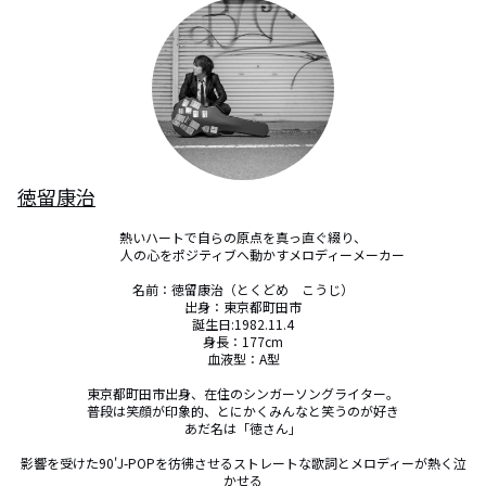
徳留康治
熱いハートで自らの原点を真っ直ぐ綴り、

　　　人の心をポジティブへ動かすメロディーメーカー

名前：徳留康治（とくどめ　こうじ）

出身：東京都町田市

誕生日:1982.11.4

身長：177cm

血液型：A型

東京都町田市出身、在住のシンガーソングライター。

普段は笑顔が印象的、とにかくみんなと笑うのが好き

あだ名は「徳さん」

影響を受けた90'J-POPを彷彿させるストレートな歌詞とメロディーが熱く泣
かせる
