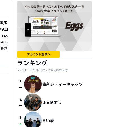
26/08/21
2026/08/25
本ALECX×高田馬場 CLU
『BEATNUTS』 -NOCO
PHASE pre.Route254
I,2nd EP "Pulse" rel
ALECX
高田馬場 CLUB PHASE
tour"Take Y(our) Pul
_on
location_on
長野
東京
Tour-
ランキング
デイリーランキング・
2026/08/06
付
1
仙台シティーキャッツ
check_indeterminate_small
2
the奥歯's
check_indeterminate_small
3
青い春
arrow_drop_up