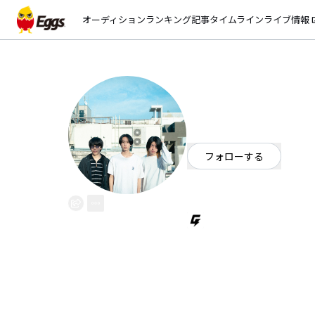
オーディション
ランキング
記事
タイムライン
ライブ情報
open_
東京、君がいな
EggsID：
tokyo_kimi__tmg
341
フォロワー
フォローする
【東京都多摩川発】Gt.Vo.@komac
tokyokimimati.tmg@gmail.com