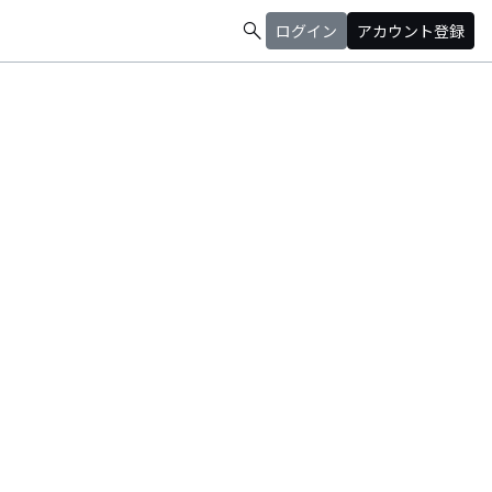
search
ログイン
アカウント登録
などお問い合わせは下記アドレスへお願いします︎