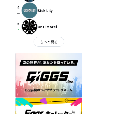
4
Sick Lily
check_indeterminate_small
5
Unti Morel
arrow_drop_up
もっと見る