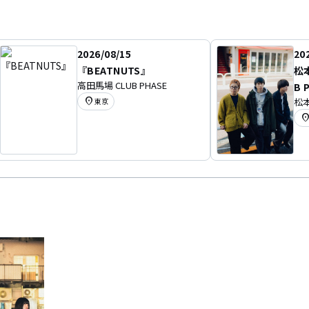
2026/08/15
20
『BEATNUTS』
松
高田馬場 CLUB PHASE
B 
location_on
松本
東京
location