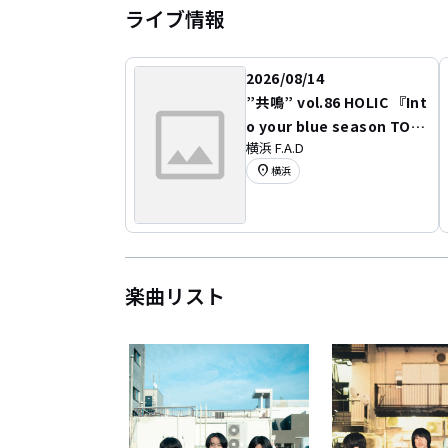
ライブ情報
2026/08/14
”共鳴” vol.86 HOLIC 『Int
o your blue season TOU
横浜 F.A.D
R』
location_on
横浜
楽曲リスト