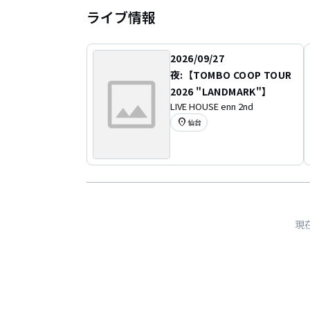
ライブ情報
2026/09/27
夜:【TOMBO COOP TOUR
2026 "LANDMARK"】
LIVE HOUSE enn 2nd
location_on
仙台
現