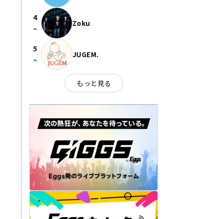
4
Zoku
arrow_drop_up
5
JUGEM.
arrow_drop_up
もっと見る