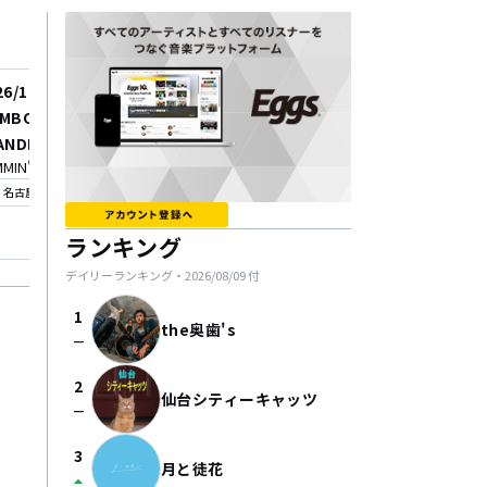
26/11/15
2026/11/26
MBO COOP TOUR 2026
TOMBO COOP TOUR 2
ANDMARK"
"LANDMARK"
MIN'
SHIBUYA CLUB QUATTRO
_on
location_on
名古屋
渋谷
ランキング
デイリーランキング・
2026/08/09
付
1
the奥歯's
check_indeterminate_small
2
仙台シティーキャッツ
check_indeterminate_small
3
月と徒花
arrow_drop_up