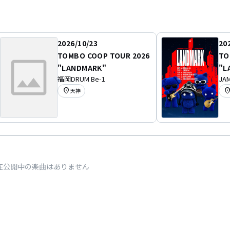
2026/10/23
20
TOMBO COOP TOUR 2026
TO
"LANDMARK"
"L
福岡DRUM Be-1
JAM
location_on
location
天神
在公開中の楽曲はありません