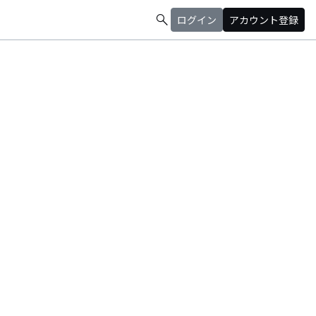
search
ログイン
アカウント登録
_big)/お問い合わせ⇒tombocoopband@gmail.com