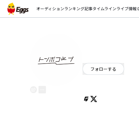
オーディション
ランキング
記事
タイムライン
ライブ情報
open_
トンボコープ
EggsID：
tombo_coop_band
607
フォロワー
フォローする
ギターロック
/
オルタナティブ
19歳ギターロックバンド/Gt.Vo(@yukim