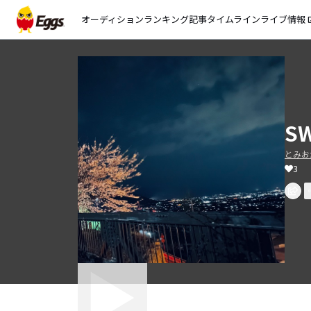
オーディション
ランキング
記事
タイムライン
ライブ情報
open_
S
とみお
3