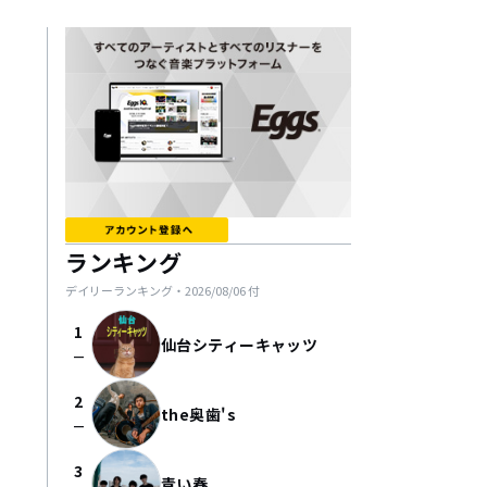
ランキング
デイリーランキング・
2026/08/06
付
1
仙台シティーキャッツ
check_indeterminate_small
2
the奥歯's
check_indeterminate_small
3
青い春