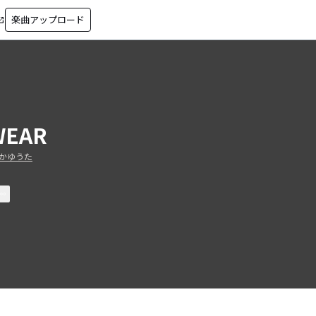
楽曲アップロード
in_new
WEAR
かゆうた