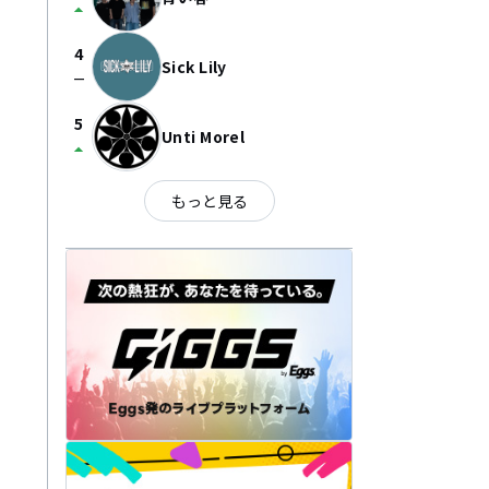
arrow_drop_up
4
Sick Lily
check_indeterminate_small
5
Unti Morel
arrow_drop_up
もっと見る