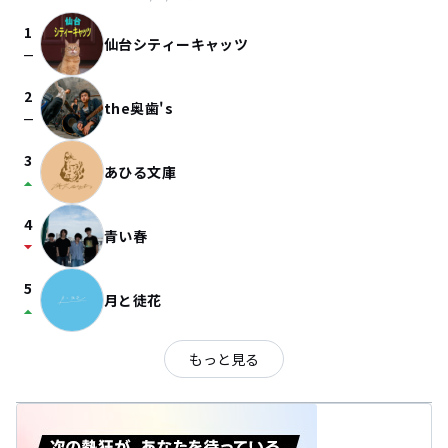
1
仙台シティーキャッツ
check_indeterminate_small
2
the奥歯's
check_indeterminate_small
3
あひる文庫
arrow_drop_up
4
青い春
arrow_drop_down
5
月と徒花
arrow_drop_up
もっと見る