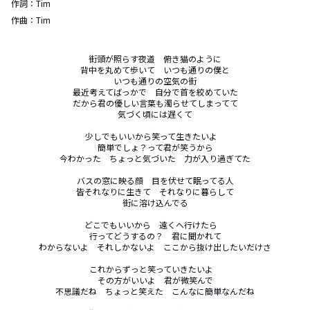
作詞：
Tim
作曲：
Tim
街頭が照らす夜道　俯き猫のように

背中を丸めて歩いて　いつも通りの僕と

いつも通りの空気の街

最近考えてばっかで　自分で首を絞めていた

だから君の優しい言葉も濁らせてしまってて

気づく頃には遅くて

少しでもいいから笑って生きたいよ　

簡単でしょ？って君が笑うから

今わかった　ちょっと気づいた　力が入り過ぎてた

バスの窓に映る顔　目を伏せて眠ってる人

皆それなりに生きて　それなりに暮らして

街に溶け込んでる

どこでもいいから　遠くへ行けたら　

行ってどうするの？　君に聞かれて

わからないよ　それしかないよ　ここから抜け出したいだけさ

これからずっと笑っていきたいよ　

その方がいいよ　君が微笑んで

不思議だね　ちょっと笑えた　こんなに簡単なんだね
