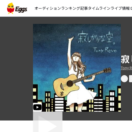
オーディション
ランキング
記事
タイムライン
ライブ情報
open_
寂
Tony R