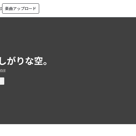
楽曲アップロード
in_new
しがりな空。
eve