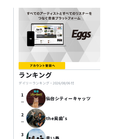
ランキング
デイリーランキング・
2026/08/06
付
1
仙台シティーキャッツ
check_indeterminate_small
2
the奥歯's
check_indeterminate_small
3
青い春