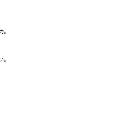
。

。​