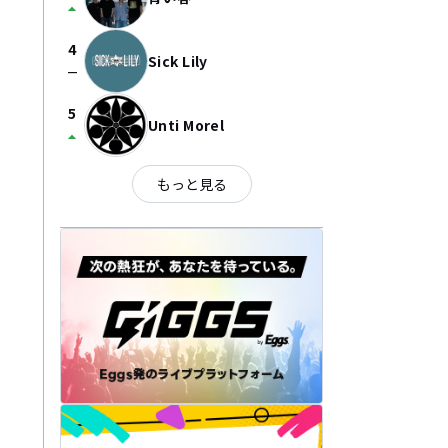
arrow_drop_up
4
Sick Lily
check_indeterminate_small
5
Unti Morel
arrow_drop_up
もっと見る