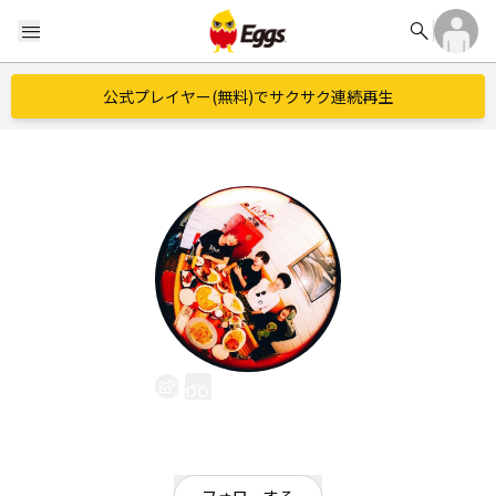
search
menu
公式プレイヤー(無料)でサクサク連続再生
Too Leap Bunny
EggsID：
tooleapbunny
207
フォロワー