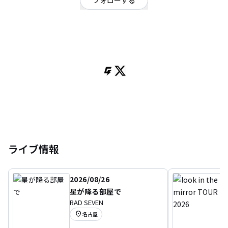
フォローする
東京都
オルタナティブ
/
ロック
2023年東京都にて結成、ロックバンド。スリーサイズは非公開。
Vo,Gt Taiga
Gt てつ
Ba mahi
Dr 陸
ご連絡は→tooleapbunny@gmail.com
ライブ情報
2026/08/26
星が降る部屋で
RAD SEVEN
location_on
名古屋