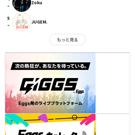
Zoku
arrow_drop_up
5
JUGEM.
arrow_drop_up
もっと見る