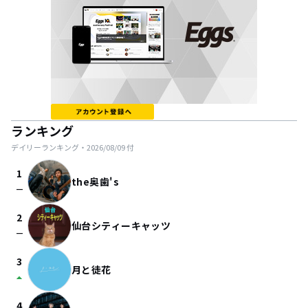
ランキング
デイリーランキング・
2026/08/09
付
1
the奥歯's
check_indeterminate_small
2
仙台シティーキャッツ
check_indeterminate_small
3
月と徒花
arrow_drop_up
4