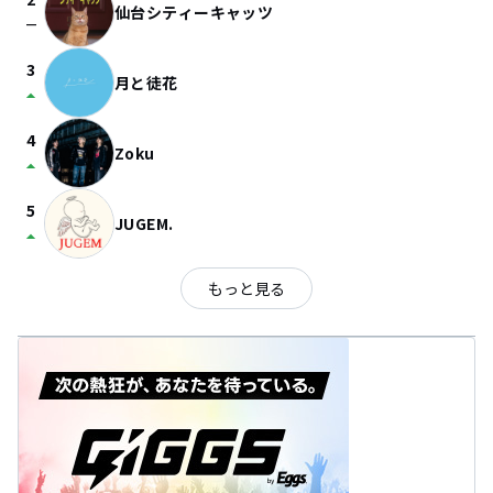
仙台シティーキャッツ
check_indeterminate_small
3
月と徒花
arrow_drop_up
4
Zoku
arrow_drop_up
5
JUGEM.
arrow_drop_up
もっと見る