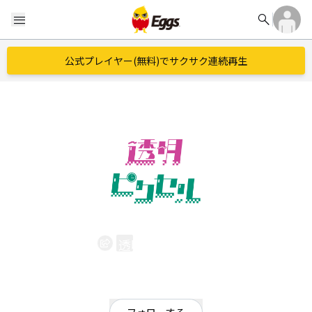
search
menu
公式プレイヤー(無料)でサクサク連続再生
透明ピクセル
EggsID：
toumeipixel
66
フォロワー