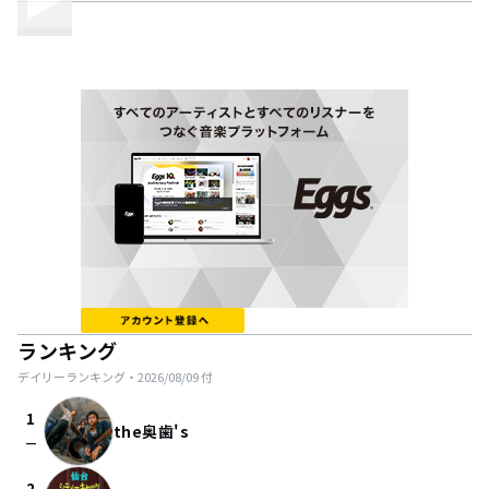
ランキング
デイリーランキング・
2026/08/09
付
1
the奥歯's
check_indeterminate_small
2