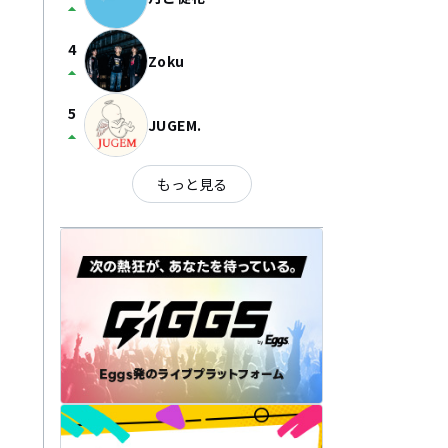
arrow_drop_up
4
Zoku
arrow_drop_up
5
JUGEM.
arrow_drop_up
もっと見る