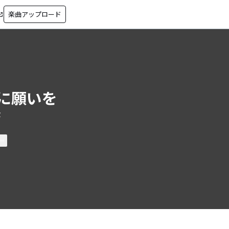
楽曲アップロード
in_new
に願いを
y