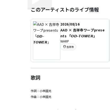
このアーティストのライブ情報
2026/08/16
AAD × 吉祥寺ワープprese
nts 「𝙊𝘿-𝙏𝙊𝙒𝙀𝙍」
WARP
location_on
吉祥寺
歌詞
作詞：
小林國光
作曲：
小林國光