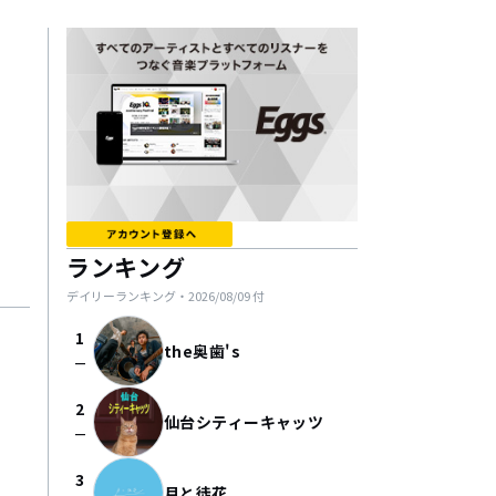
ランキング
デイリーランキング・
2026/08/09
付
1
the奥歯's
check_indeterminate_small
2
仙台シティーキャッツ
check_indeterminate_small
3
月と徒花