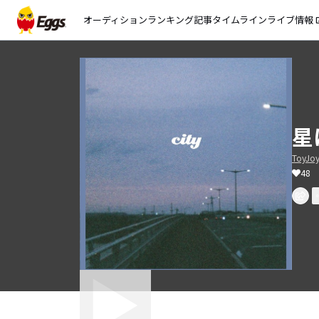
オーディション
ランキング
記事
タイムライン
ライブ情報
open_
星
ToyJo
48