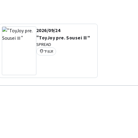
2026/09/24
"ToyJoy pre. Sousei Ⅲ"
SPREAD
location_on
下北沢