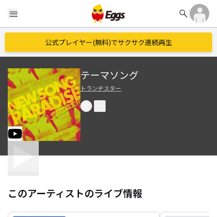
search
menu
公式プレイヤー(無料)でサクサク連続再生
テーマソング
トランヂスター
このアーティストのライブ情報