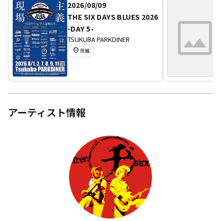
2026/08/09
THE SIX DAYS BLUES 2026
-DAY 5-
TSUKUBA PARKDINER
location_on
茨城
アーティスト情報