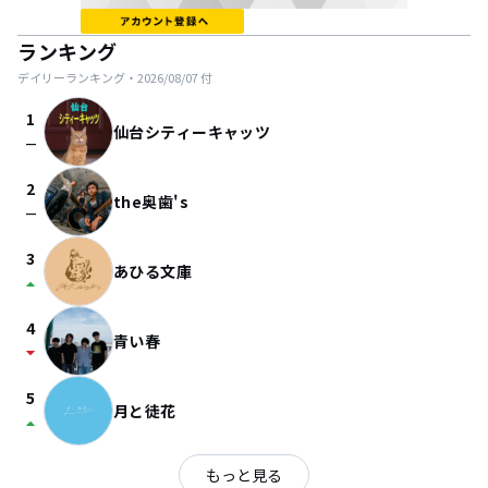
ランキング
デイリーランキング・
2026/08/07
付
1
仙台シティーキャッツ
check_indeterminate_small
2
the奥歯's
check_indeterminate_small
3
あひる文庫
arrow_drop_up
4
青い春
arrow_drop_down
5
月と徒花
arrow_drop_up
もっと見る