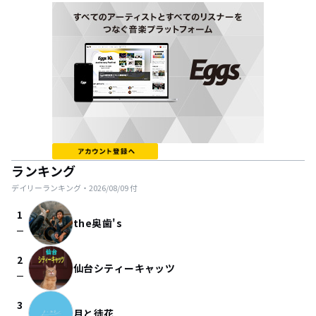
ランキング
デイリーランキング・
2026/08/09
付
1
the奥歯's
check_indeterminate_small
2
仙台シティーキャッツ
check_indeterminate_small
3
月と徒花