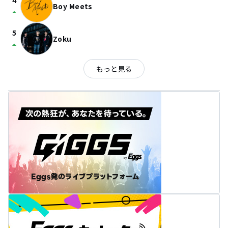
4
Boy Meets
arrow_drop_up
5
Zoku
arrow_drop_up
もっと見る