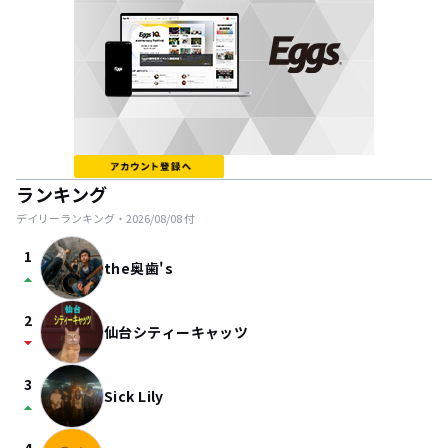
ランキング
デイリーランキング・
2026/08/08
付
1
the奥歯's
arrow_drop_up
2
仙台シティーキャッツ
arrow_drop_down
3
Sick Lily
arrow_drop_up