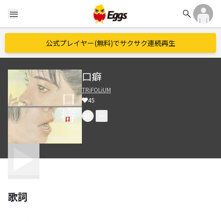
search
menu
公式プレイヤー(無料)でサクサク連続再生
口癖
TRiFOLiUM
45
歌詞