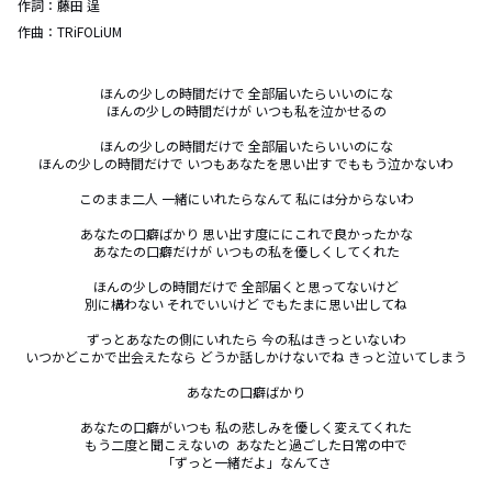
作詞：
藤田 逞
作曲：
TRiFOLiUM
ほんの少しの時間だけで 全部届いたらいいのにな

ほんの少しの時間だけが いつも私を泣かせるの

ほんの少しの時間だけで 全部届いたらいいのにな

ほんの少しの時間だけで いつもあなたを思い出す でももう泣かないわ

このまま二人 一緒にいれたらなんて 私には分からないわ

あなたの口癖ばかり 思い出す度ににこれで良かったかな

あなたの口癖だけが いつもの私を優しくしてくれた

ほんの少しの時間だけで 全部届くと思ってないけど

別に構わない それでいいけど でもたまに思い出してね

ずっとあなたの側にいれたら 今の私はきっといないわ

いつかどこかで出会えたなら どうか話しかけないでね きっと泣いてしまう

あなたの口癖ばかり

あなたの口癖がいつも 私の悲しみを優しく変えてくれた

もう二度と聞こえないの  あなたと過ごした日常の中で

「ずっと一緒だよ」なんてさ