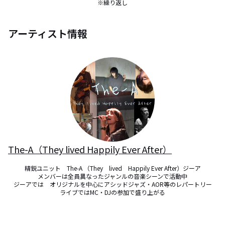
※繰り返し
アーティスト情報
The-A（They lived Happily Ever After）
精鋭ユニット　The-A （They　lived　Happily Ever After）ジーア

メンバーは全員異なったジャンルの音楽シーンで活動中

ジーアでは　オリジナルを中心にアシッドジャズ・AOR等のレパートリー

ライブではMC・DJの参加で盛り上がる