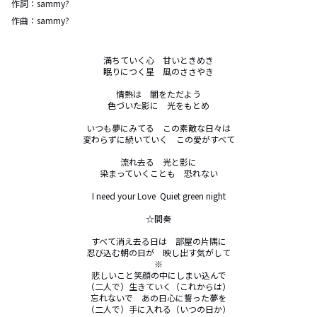
作詞：
sammy?
作曲：
sammy?
満ちていく心　甘いときめき

眠りにつく星　風のささやき

情熱は　闇をただよう

色づいた影に　光をもとめ

いつも夢にみてる　この素敵な日々は

変わらずに続いていく　この愛がすべて

流れ去る　光と影に

染まっていくことも　恐れない

I need your Love  Quiet green night

☆間奏

すべて消え去る日は　部屋の片隅に

忍び込む朝の日が　映し出す気がして

※

悲しいこと笑顔の中にしまい込んで

（二人で）生きていく（これからは）

忘れないで　あの日心に誓った夢を

（二人で）手に入れる（いつの日か）
