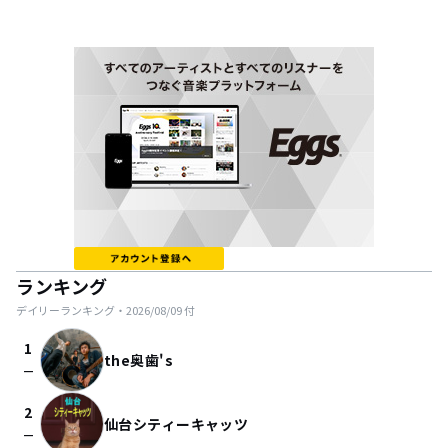
ランキング
デイリーランキング・
2026/08/09
付
1
the奥歯's
check_indeterminate_small
2
仙台シティーキャッツ
check_indeterminate_small