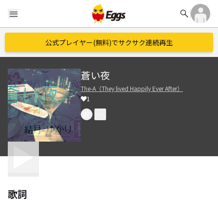
search
menu
公式プレイヤー(無料)でサクサク連続再生
蒼い夜
The-A（They lived Happily Ever After）
1
歌詞