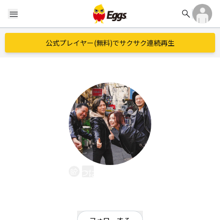
search
menu
公式プレイヤー(無料)でサクサク連続再生
つばめとすずめ
EggsID：
tsubametosuzume
3
フォロワー