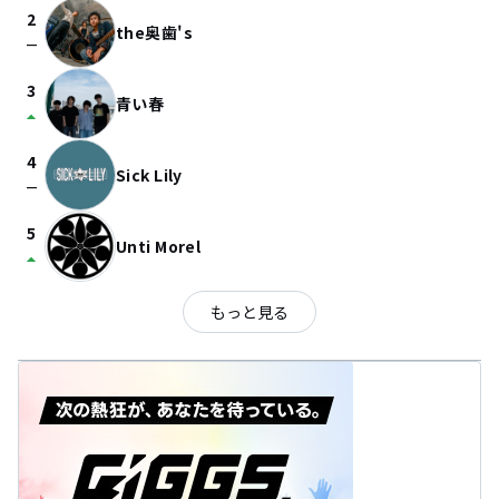
2
the奥歯's
check_indeterminate_small
3
青い春
arrow_drop_up
4
Sick Lily
check_indeterminate_small
5
Unti Morel
arrow_drop_up
もっと見る