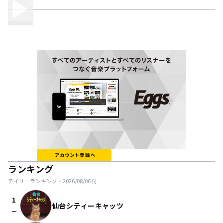
ランキング
デイリーランキング・
2026/08/06
付
1
仙台シティーキャッツ
check_indeterminate_small