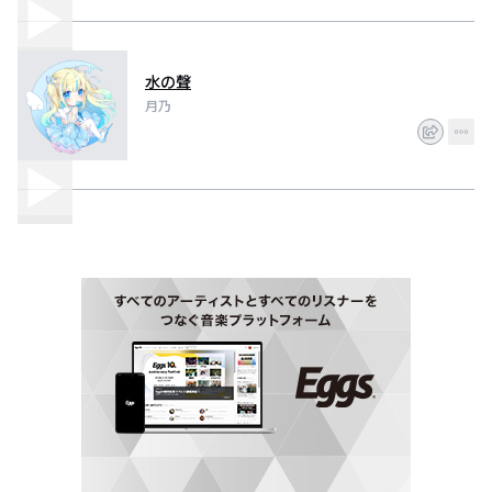
水の聲
月乃