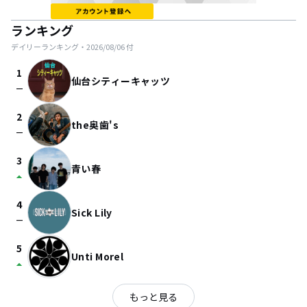
ランキング
デイリーランキング・
2026/08/06
付
1
仙台シティーキャッツ
check_indeterminate_small
2
the奥歯's
check_indeterminate_small
3
青い春
arrow_drop_up
4
Sick Lily
check_indeterminate_small
5
Unti Morel
arrow_drop_up
もっと見る