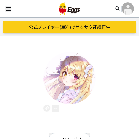
search
menu
公式プレイヤー(無料)でサクサク連続再生
月乃
EggsID：
tsuki_nxo
3
フォロワー