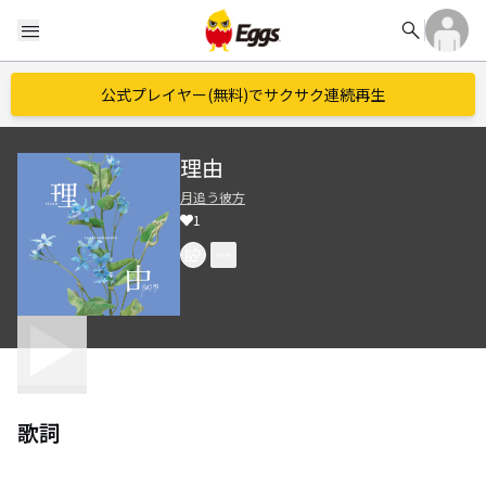
search
menu
公式プレイヤー(無料)でサクサク連続再生
理由
月追う彼方
1
歌詞