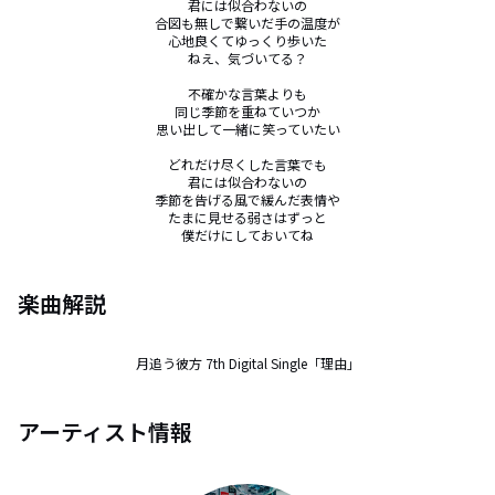
君には似合わないの

合図も無しで繋いだ手の温度が

心地良くてゆっくり歩いた

ねえ、気づいてる？

不確かな言葉よりも

同じ季節を重ねていつか

思い出して一緒に笑っていたい

どれだけ尽くした言葉でも

君には似合わないの

季節を告げる風で緩んだ表情や

たまに見せる弱さはずっと

僕だけにしておいてね
楽曲解説
月追う彼方 7th Digital Single「理由」
アーティスト情報