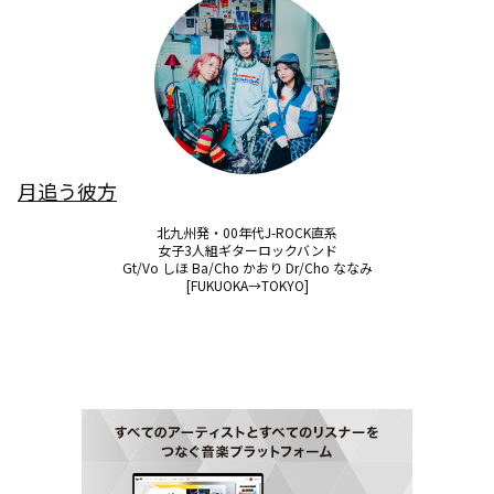
月追う彼方
北九州発・00年代J-ROCK直系

女子3人組ギターロックバンド

Gt/Vo しほ Ba/Cho かおり Dr/Cho ななみ

[FUKUOKA→TOKYO]