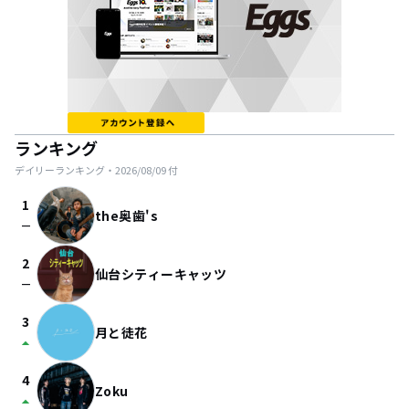
ランキング
デイリーランキング・
2026/08/09
付
1
the奥歯's
check_indeterminate_small
2
仙台シティーキャッツ
check_indeterminate_small
3
月と徒花
arrow_drop_up
4
Zoku
arrow_drop_up