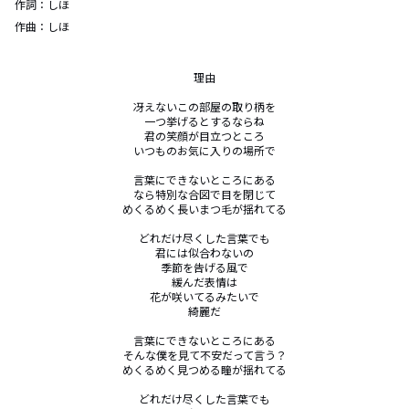
作詞：
しほ
作曲：
しほ
理由

冴えないこの部屋の取り柄を

一つ挙げるとするならね

君の笑顔が目立つところ

いつものお気に入りの場所で

言葉にできないところにある

なら特別な合図で目を閉じて

めくるめく長いまつ毛が揺れてる

どれだけ尽くした言葉でも

君には似合わないの

季節を告げる風で

緩んだ表情は

花が咲いてるみたいで

綺麗だ

言葉にできないところにある

そんな僕を見て不安だって言う？

めくるめく見つめる瞳が揺れてる

どれだけ尽くした言葉でも
