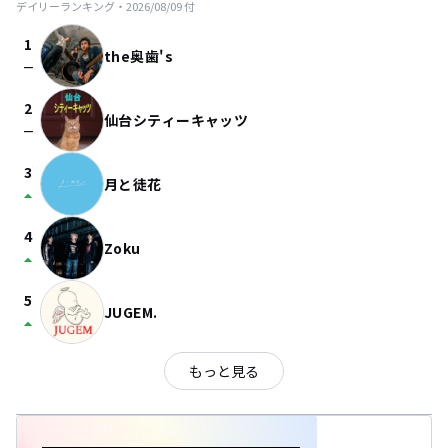
デイリーランキング・
2026/08/09
付
1
the奥歯's
check_indeterminate_small
2
仙台シティーキャッツ
check_indeterminate_small
3
月と徒花
arrow_drop_up
4
Zoku
arrow_drop_up
5
JUGEM.
arrow_drop_up
もっと見る