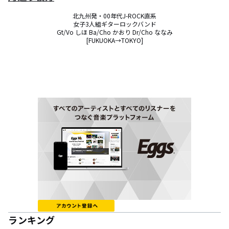
北九州発・00年代J-ROCK直系

女子3人組ギターロックバンド

Gt/Vo しほ Ba/Cho かおり Dr/Cho ななみ

[FUKUOKA→TOKYO]
ランキング