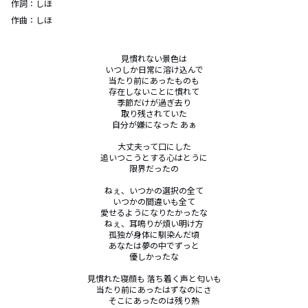
作詞：
しほ
作曲：
しほ
見慣れない景色は

いつしか日常に溶け込んで

当たり前にあったものも

存在しないことに慣れて

季節だけが過ぎ去り

取り残されていた

自分が嫌になった あぁ

大丈夫って口にした

追いつこうとする心はとうに

限界だったの

ねぇ、いつかの選択の全て

いつかの間違いも全て

愛せるようになりたかったな

ねぇ、耳鳴りが煩い明け方

孤独が身体に馴染んだ頃

あなたは夢の中でずっと

優しかったな

見慣れた寝顔も 落ち着く声と匂いも

当たり前にあったはずなのにさ

そこにあったのは残り熱
