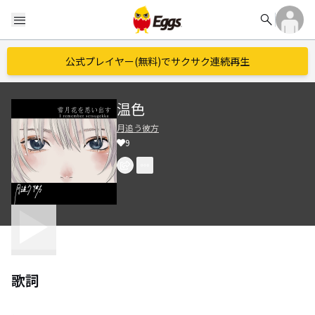
search
menu
公式プレイヤー(無料)でサクサク連続再生
温色
月追う彼方
9
歌詞