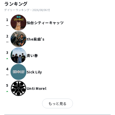
ランキング
デイリーランキング・
2026/08/06
付
1
仙台シティーキャッツ
check_indeterminate_small
2
the奥歯's
check_indeterminate_small
3
青い春
arrow_drop_up
4
Sick Lily
check_indeterminate_small
5
Unti Morel
arrow_drop_up
もっと見る