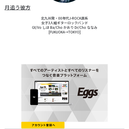
月追う彼方
北九州発・00年代J-ROCK直系

女子3人組ギターロックバンド

Gt/Vo しほ Ba/Cho かおり Dr/Cho ななみ

[FUKUOKA→TOKYO]