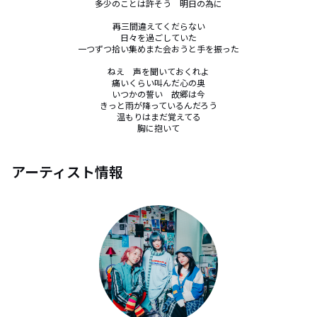
多少のことは許そう　明日の為に

再三間違えてくだらない

日々を過ごしていた

一つずつ拾い集めまた会おうと手を振った

ねえ　声を聞いておくれよ

痛いくらい叫んだ心の奥

いつかの誓い　故郷は今

きっと雨が降っているんだろう

温もりはまだ覚えてる

胸に抱いて
アーティスト情報