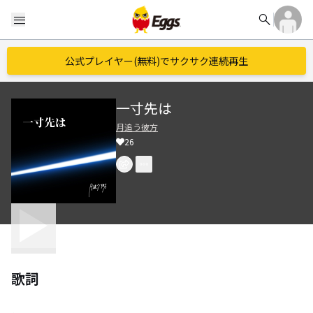
search
menu
公式プレイヤー(無料)でサクサク連続再生
一寸先は
月追う彼方
26
歌詞