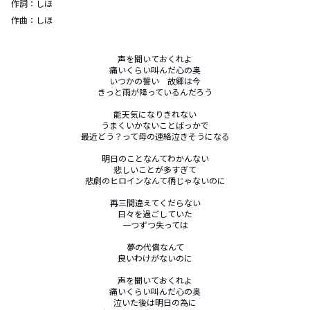
作詞：
しほ
作曲：
しほ
声を聞いておくれよ

痛いくらい叫んだ心の奥

いつかの誓い　故郷は今

きっと雨が降っているんだろう

能天気になりきれない

うまくいかないことばっかで

最近どう？って母の連絡泣きそうになる

明日のことなんてわかんない

悲しいことが多すぎて

悲劇のヒロインなんて柄じゃないのに

再三間違えてくだらない

日々を過ごしていた

一つずつ失っては

夢の代償なんて

良いわけがないのに

声を聞いておくれよ

痛いくらい叫んだ心の奥

泣いた後は明日の為に
