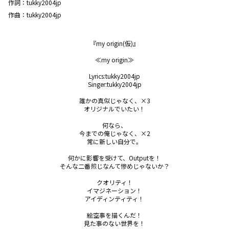
作詞：
tukky2004jp
作曲：
tukky2004jp
『my origin(仮)』

≪my origin≫

Lyrics:tukky2004jp

Singer:tukky2004jp

誰かの真似じゃなく、×3

オリジナルでいたい！

何なら、

今までの俺じゃなく、×2

常に新しい自分で。

何かに影響を受けて、Outputを！

そんな二番煎じなんて惨めじゃないか？

クオリティ！

イマジネーション！

アイディンティティ！

絵空事を描くんだ！

見た事のない世界を！
