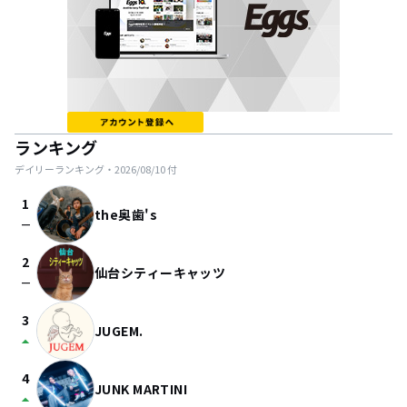
ランキング
デイリーランキング・
2026/08/10
付
1
the奥歯's
check_indeterminate_small
2
仙台シティーキャッツ
check_indeterminate_small
3
JUGEM.
arrow_drop_up
4
JUNK MARTINI
arrow_drop_up