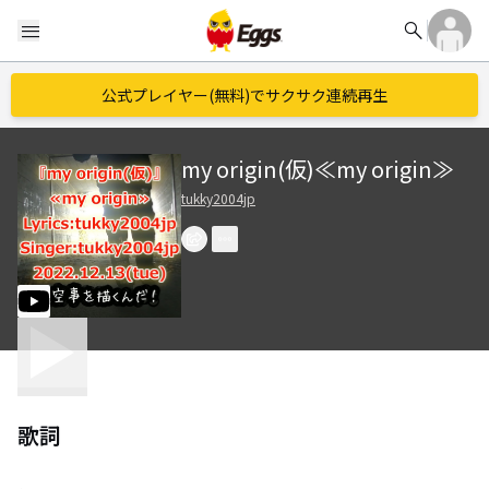
search
menu
公式プレイヤー(無料)でサクサク連続再生
my origin(仮)≪my origin≫
tukky2004jp
歌詞