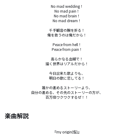
No mad wedding！

No mad pain！

No mad brain！

No mad dream！

千手観音の腕を折る！

俺を救うのは俺だから！

Peace from hell！

Peace from pain！

高らかなる血糊で！

描く世界はリアルだから！

今日出来た歌よりも、

明日の歌に恋してる！

誰かの進めるストーリーより、

自分の進める、その先のストーリーの方が、

百万倍ワクワクするぜ！！
楽曲解説
『my origin(仮)』
