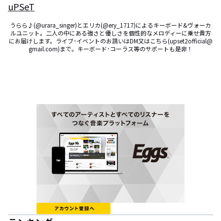
uPSeT
うらら♪(@urara_singer)とエリカ(@ery_1717)によるキーボード&ヴォーカ
ルユニット。二人の中にある強さと優しさを個性的なメロディーに乗せ貴方
にお届けします。ライブ･イベントのお誘いはDM又はこちら(upset2official@
gmail.com)まで。キーボード･コーラス等のサポートも是非！