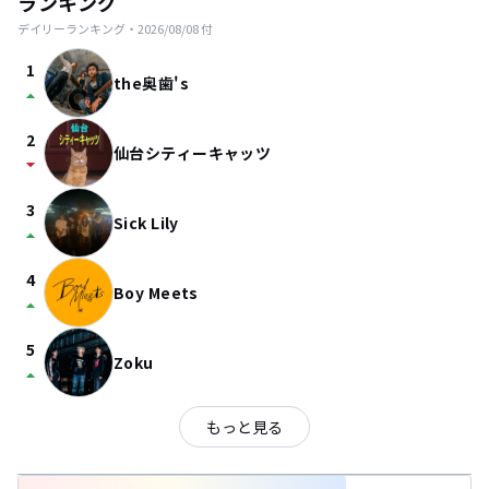
ランキング
デイリーランキング・
2026/08/08
付
1
the奥歯's
arrow_drop_up
2
仙台シティーキャッツ
arrow_drop_down
3
Sick Lily
arrow_drop_up
4
Boy Meets
arrow_drop_up
5
Zoku
arrow_drop_up
もっと見る