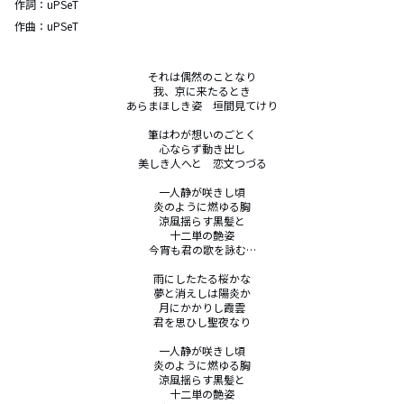
作詞：
uPSeT
作曲：
uPSeT
それは偶然のことなり

我、京に来たるとき

あらまほしき姿　垣間見てけり

筆はわが想いのごとく

心ならず動き出し

美しき人へと　恋文つづる

一人静が咲きし頃

炎のように燃ゆる胸

涼風揺らす黒髪と

十二単の艶姿

今宵も君の歌を詠む…

雨にしたたる桜かな

夢と消えしは陽炎か

月にかかりし霞雲

君を思ひし聖夜なり

一人静が咲きし頃

炎のように燃ゆる胸

涼風揺らす黒髪と

十二単の艶姿
