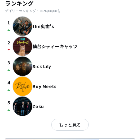
ランキング
デイリーランキング・
2026/08/08
付
1
the奥歯's
arrow_drop_up
2
仙台シティーキャッツ
arrow_drop_down
3
Sick Lily
arrow_drop_up
4
Boy Meets
arrow_drop_up
5
Zoku
arrow_drop_up
もっと見る