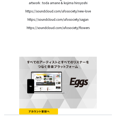
artwork : toda amane & kojima hiroyoshi

https://soundcloud.com/ufosociety/new-love

https://soundcloud.com/ufosociety/sagan

https://soundcloud.com/ufosociety/flowers