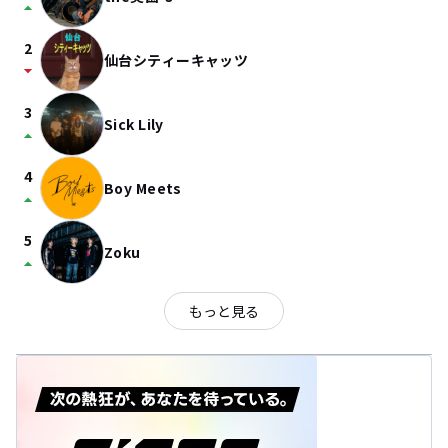
arrow_drop_up
2
仙台シティーキャッツ
arrow_drop_down
3
Sick Lily
arrow_drop_up
4
Boy Meets
arrow_drop_up
5
Zoku
arrow_drop_up
もっと見る