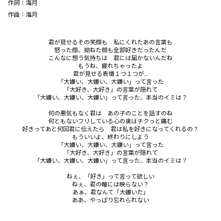
作詞：
海月
作曲：
海月
君が見せるその笑顔も　私にくれたあの言葉も

怒った顔、拗ねた顔も全部好きだったんだ

こんなに想う気持ちは　君には届かないんだね

もうね、疲れちゃったよ

君が見せる表情１つ１つが...

「大嫌い、大嫌い、大嫌い」って言った

「大好き、大好き」の言葉が隠れて

「大嫌い、大嫌い、大嫌い」って言った、本当のイミは？

何の悪気もなく君は　あの子のことを話すのね

何ともないフリしている心の奥はチクっと痛む

好きってあと何回君に伝えたら　君は私を好きになってくれるの？

もういいよ、終わりにしよう

「大嫌い、大嫌い、大嫌い」って言った

「大好き、大好き」の言葉が隠れて

「大嫌い、大嫌い、大嫌い」って言った、本当のイミは？

ねぇ、「好き」って言って欲しい

ねぇ、君の瞳には映らない？

あぁ、君なんて「大嫌いだ」

ああ、やっぱり忘れられない