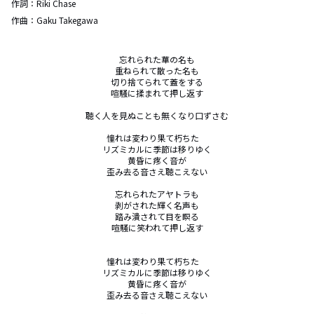
作詞：
Riki Chase
作曲：
Gaku Takegawa
忘れられた華の名も

重ねられて散った名も

切り捨てられて蓋をする

喧騒に揉まれて押し返す

聴く人を見ぬことも無くなり口ずさむ

憧れは変わり果て朽ちた　

リズミカルに季節は移りゆく

黄昏に疼く音が

歪み去る音さえ聴こえない

忘れられたアヤトラも

剥がされた輝く名声も

踏み潰されて目を瞑る

喧騒に笑われて押し返す

憧れは変わり果て朽ちた　

リズミカルに季節は移りゆく

黄昏に疼く音が

歪み去る音さえ聴こえない
