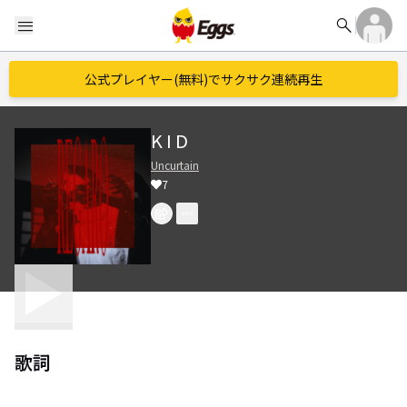
search
menu
公式プレイヤー(無料)でサクサク連続再生
K I D
Uncurtain
7
歌詞