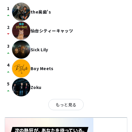
1
the奥歯's
arrow_drop_up
2
仙台シティーキャッツ
arrow_drop_down
3
Sick Lily
arrow_drop_up
4
Boy Meets
arrow_drop_up
5
Zoku
arrow_drop_up
もっと見る