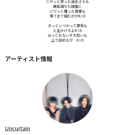
ニヤッと笑った過去さえも

嫉妬満ちた精霊に

ジワっと攫った青春も

果てまで掴むのがK I D

きっといつかって夢見も

人生かけろよK I D

みっともないその愁いも

上り詰めるが　K I D
アーティスト情報
Uncurtain